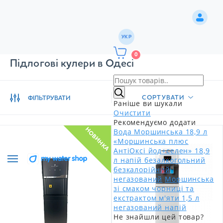
УКР
0
Підлогові кулери в Одесі
СОРТУВАТИ
ФІЛЬТРУВАТИ
Раніше ви шукали
Очистити
Рекомендуємо додати
НОВИНКА
Вода Моршинська 18,9 л
«Моршинська плюс
АнтіОксі йод+селен» 18,9
л напій безалкогольний
безкалорійний
негазований
Моршинська
зі смаком чорниці та
екстрактом м'яти 1,5 л
негазований напій
Не знайшли цей товар?