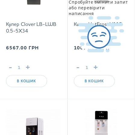
Спробуйте змінити запит
або перевірити
написання
Кулер Clover LB-LWB
Кулер HotFrost V115
0.5-5X34
6567.00
ГРН
10074.00
ГРН
-
+
-
+
В КОШИК
В КОШИК