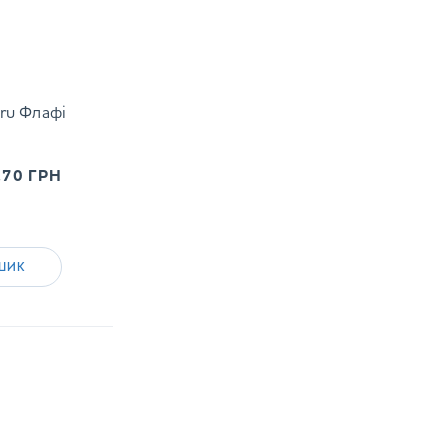
ru Флафі
.70
ГРН
ШИК