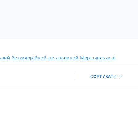
льний безкалорійний негазований
Моршинська зі
СОРТУВАТИ