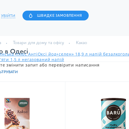
УВІЙТИ
ШВИДКЕ ЗАМОВЛЕННЯ
а
Товари для дому та офісу
Какао
о в Одесі
нська плюс АнтіОксі йод+селен» 18,9 л напій безалкого
'яти 1,5 л негазований напій
те змінити запит або перевірити написання
ЬТРУВАТИ