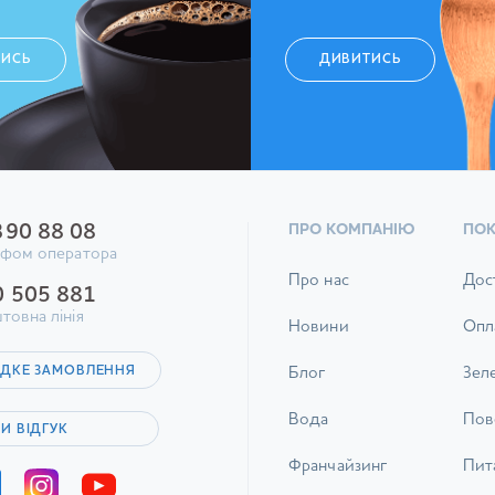
ТИСЬ
ДИВИТИСЬ
390 88 08
ПРО КОМПАНІЮ
ПО
ифом оператора
Про нас
Дос
0 505 881
товна лінія
Новини
Опл
ДКЕ ЗАМОВЛЕННЯ
Блог
Зел
Вода
Пов
И ВІДГУК
Франчайзинг
Пита