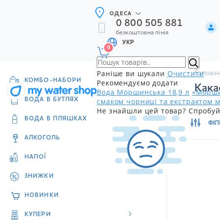
ОДЕСА
0 800 505 881
безкоштовна лінія
УКР
0
Раніше ви шукали
Очистити
Головн
КОМБО-НАБОРИ
Рекомендуємо додати
Кака
Вода Моршинська 18,9 л
«Морши
смаком чорниці та екстрактом м
ВОДА В БУТЛЯХ
Не знайшли цей товар? Спробуй
ВОДА В ПЛЯШКАХ
ФІЛ
АЛКОГОЛЬ
НАПОЇ
ЗНИЖКИ
НОВИНКИ
КУЛЕРИ