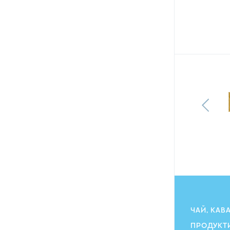
Печиво Milka Choco Moo вкрите
молочним шоколадом 120 г
128.40
грн
115.80
ГРН
ЧАЙ, КАВ
ПРОДУКТ