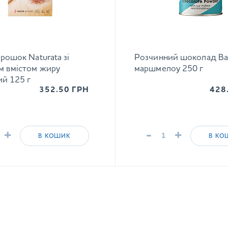
рошок Naturata зі
Розчинний шоколад Ba
м вмістом жиру
маршмелоу 250 г
ий 125 г
352.50
ГРН
428
+
-
+
В КОШИК
В КО