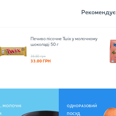
Рекомендує
Печиво пісочне Twix у молочному
шоколаді 50 г
36.60
грн
33.00
ГРН
А, МОЛОЧНІ
ОДНОРАЗОВИЙ
И
ПОСУД