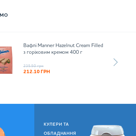
мо
Вафлі Manner Hazelnut Cream Filled
з горіховим кремом 400 г
235.50
грн
212.10
ГРН
КУЛЕРИ ТА
ОБЛАДНАННЯ