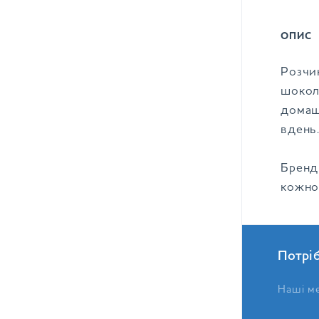
ОПИС
Розчи
шокол
домашн
вдень
Бренд 
кожно
Потрі
Наші ме