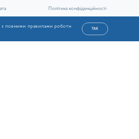
ата
Політика конфіденційності
ена торба
Правила користування
я з повними правилами роботи
ТАК
ернення товару
Публічний договір поставки
ння та відповіді
Згода на обробку персональних даних
Ліцензії
Карта сайту
а Сервіс»
УКР