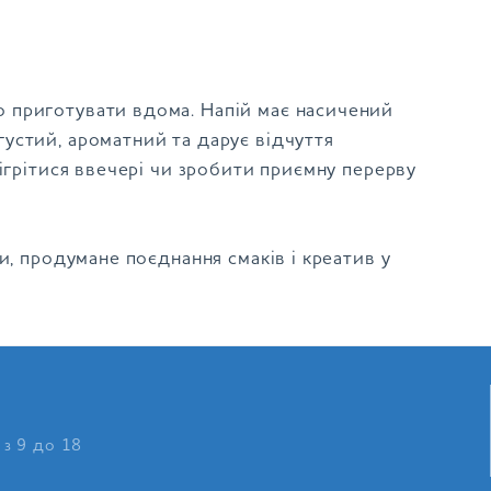
 приготувати вдома. Напій має насичений
устий, ароматний та дарує відчуття
ігрітися ввечері чи зробити приємну перерву
и, продумане поєднання смаків і креатив у
 з 9 до 18