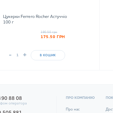
Цукерки Ferrero Rocher Астуччіо
100 г
190.50
грн
175.50
ГРН
-
+
В КОШИК
390 88 08
ПРО КОМПАНІЮ
ПО
ифом оператора
Про нас
Дос