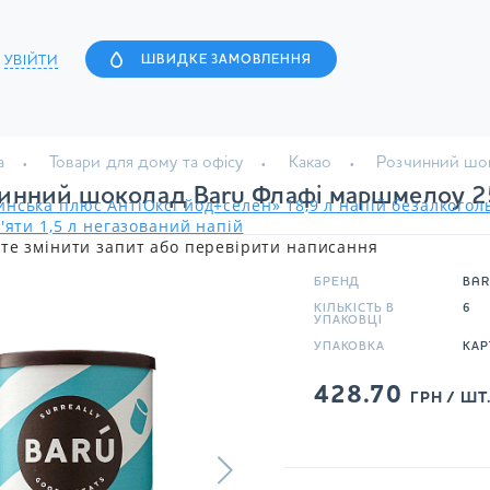
УВІЙТИ
ШВИДКЕ ЗАМОВЛЕННЯ
а
Товари для дому та офісу
Какао
Розчинний шо
инний шоколад Baru Флафі маршмелоу 2
нська плюс АнтіОксі йод+селен» 18,9 л напій безалкого
'яти 1,5 л негазований напій
те змінити запит або перевірити написання
БРЕНД
BA
КІЛЬКІСТЬ В
6
УПАКОВЦІ
УПАКОВКА
КАР
428.70
ГРН / ШТ