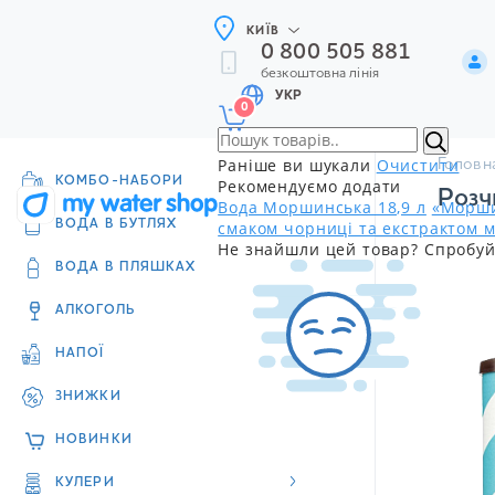
КИЇВ
0 800 505 881
безкоштовна лінія
УКР
0
Раніше ви шукали
Очистити
Головн
КОМБО-НАБОРИ
Рекомендуємо додати
Розч
Вода Моршинська 18,9 л
«Морши
смаком чорниці та екстрактом м
ВОДА В БУТЛЯХ
Не знайшли цей товар? Спробуй
ВОДА В ПЛЯШКАХ
АЛКОГОЛЬ
НАПОЇ
ЗНИЖКИ
НОВИНКИ
КУЛЕРИ