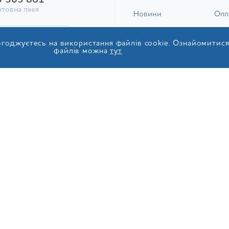
0 505 881
товна лінія
Новини
Опл
ДКЕ ЗАМОВЛЕННЯ
Блог
Зел
годжуєтесь на використання файлів cookie. Ознайомитис
файлів можна
тут
Вода
Пов
И ВІДГУК
Франчайзинг
Пита
Контакти
© 2017-2026 ТОВ «ІДС Акв