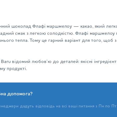
нний шоколад Флафі маршмелоу — какао, який легко
адний смак з легкою солодкістю. Флафі маршмелоу г
ього тепла. Тому це гарний варіант для того, щоб з
.
Baru відомий любов’ю до деталей: якісні інгредієнт
му продукті.
бна допомога?
неджери дадуть відповідь на всі ваші питання з Пн по Пт