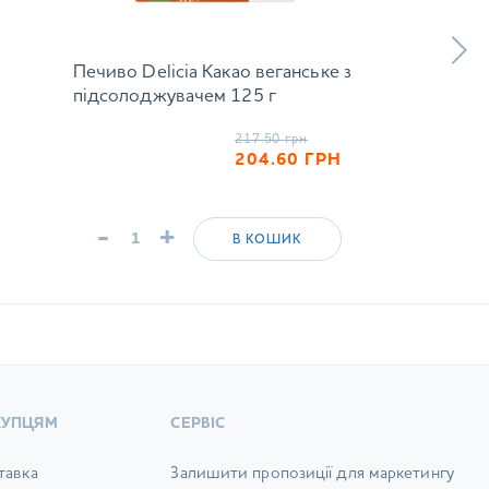
Печиво Delicia Какао веганське з
підсолоджувачем 125 г
217.50
грн
204.60
ГРН
-
+
В КОШИК
КУПЦЯМ
СЕРВІС
тавка
Залишити пропозиції для маркетингу