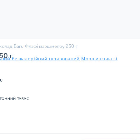
колад Baru Флафі маршмелоу 250 г
50 г
льний безкалорійний негазований
Моршинська зі
RU
ТОННИЙ ТУБУС
.