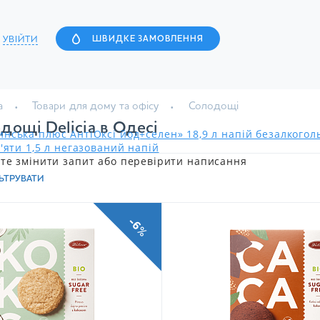
УВІЙТИ
ШВИДКЕ ЗАМОВЛЕННЯ
а
Товари для дому та офісу
Солодощі
дощі Delicia в Одесі
нська плюс АнтіОксі йод+селен» 18,9 л напій безалкого
'яти 1,5 л негазований напій
те змінити запит або перевірити написання
ЬТРУВАТИ
-6%