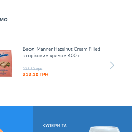
мо
Вафлі Manner Hazelnut Cream Filled
з горіховим кремом 400 г
235.50
грн
212.10
ГРН
КУЛЕРИ ТА