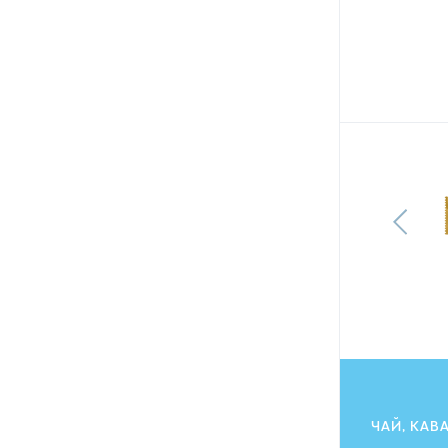
Печиво Milka Choco Moo вкрите
молочним шоколадом 120 г
128.40
грн
115.80
ГРН
ЧАЙ, КАВ