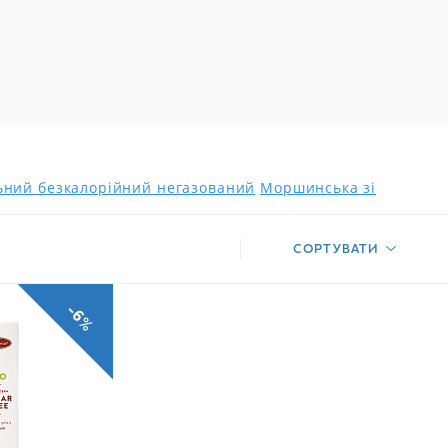
льний безкалорійний негазований
Моршинська зі
СОРТУВАТИ
-6%