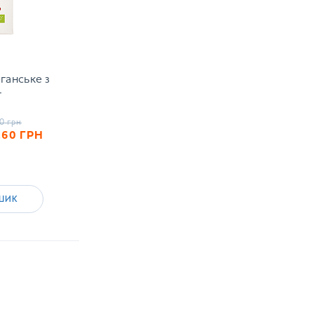
ганське з
г
0
грн
.60
ГРН
ШИК