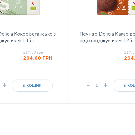
elicia Кокос веганське з
Печиво Delicia Какао ве
жувачем 135 г
підсолоджувачем 125 
217.50
грн
217.5
204.60
ГРН
204
+
-
+
В КОШИК
В КО