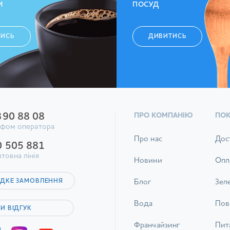
И
ПОСУД
ТИСЬ
ДИВИТИСЬ
390 88 08
ПРО КОМПАНІЮ
ПО
ифом оператора
Про нас
Дос
0 505 881
товна лінія
Новини
Опл
ДКЕ ЗАМОВЛЕННЯ
Блог
Зел
Вода
Пов
И ВІДГУК
Франчайзинг
Пита