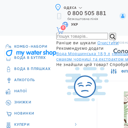
ОДЕСА
0 800 505 881
безкоштовна лінія
УКР
0
Раніше ви шукали
Очистити
Головн
КОМБО-НАБОРИ
Рекомендуємо додати
Соло
Вода Моршинська 18,9 л
«Морши
смаком чорниці та екстрактом м
ВОДА В БУТЛЯХ
Не знайшли цей товар? Спробуй
ВОДА В ПЛЯШКАХ
ФІЛ
АЛКОГОЛЬ
НАПОЇ
ЗНИЖКИ
НОВИНКИ
КУЛЕРИ