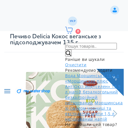
УКР
0
Печиво Delicia Кокос веганське з
підсолоджувачем 135 г
Раніше ви шукали
Очистити
Рекомендуємо додати
Вода Моршинська 18,9 л
-6 %
«Моршинська плюс
АнтіОксі йод+селен» 18,9
л напій безалкогольний
безкалорійний
негазований
Моршинська
зі смаком чорниці та
екстрактом м'яти 1,5 л
негазований напій
Не знайшли цей товар?