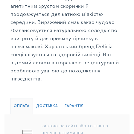
апетитним хрустом скоринки й
продовжується делікатною м'якістю
середини. Виражений смак какао чудово
збалансовується натуральною солодкістю
еритриту й дає приємну гірчинку в
післясмакові. Хорватський бренд Delicia
спеціалізується на здоровій випічці. Він
відомий своїми авторською рецептурою й
особливою увагою до походження
інгредієнтів.
ОПЛАТА
ДОСТАВКА
ГАРАНТІЯ
картою на сайті або готівкою
під час отримання