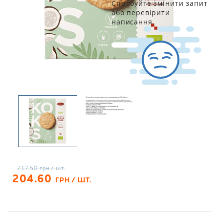
Спробуйте змінити запит
або перевірити
написання
217.50
грн / шт.
204.60
ГРН / ШТ.