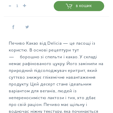
-
+
В КОШИК
Печиво Какао від Delicia — це ласощі із
користю. В основі рецептури тут
— борошно зі спельти і какао. У складі
немає рафінованого цукру. Його замінили на
природний підсолоджувач еритрит, який
суттєво знижує глікемічне навантаження
продукту. Цей десерт стане ідеальним
варіантом для веганів, людей із
непереносимістю лактози і тих, хто дбає
про свій раціон. Печиво має щільну і
водночас ніжну текстуру, яка починається