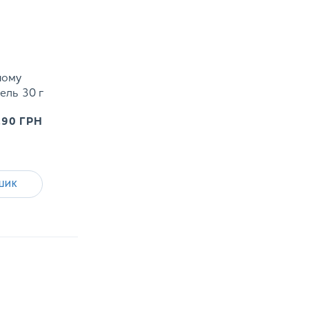
ному
ель 30 г
.90
ГРН
ШИК