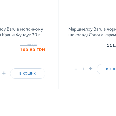
оу Baru в молочному
Маршмелоу Baru в чор
 Кранчі Фундук 30 г
шоколаді Солона карам
111.90
грн
111
100.80
ГРН
-
+
В КО
+
В КОШИК