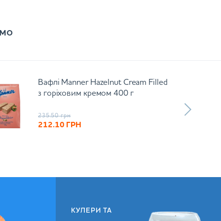
мо
Вафлі Manner Hazelnut Cream Filled
з горіховим кремом 400 г
235.50
грн
212.10
ГРН
КУЛЕРИ ТА