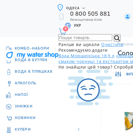
ОДЕСА
0 800 505 881
безкоштовна лінія
УКР
0
Раніше ви шукали
Очистити
Головн
КОМБО-НАБОРИ
Рекомендуємо додати
Соло
Вода Моршинська 18,9 л
«Морши
смаком чорниці та екстрактом м
ВОДА В БУТЛЯХ
Не знайшли цей товар? Спробуй
ВОДА В ПЛЯШКАХ
ФІЛ
АЛКОГОЛЬ
НАПОЇ
ЗНИЖКИ
НОВИНКИ
КУЛЕРИ