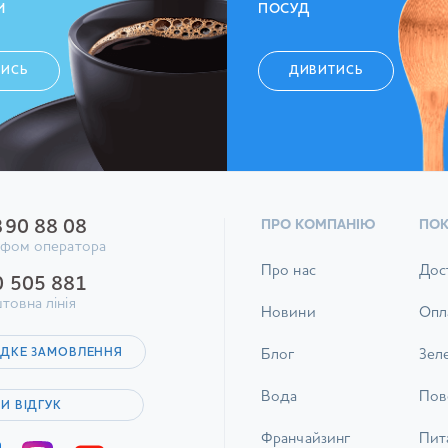
И
ПОСУД
ТИСЬ
ДИВИТИСЬ
390 88 08
ПРО КОМПАНІЮ
ПО
ифом оператора
Про нас
Дос
0 505 881
товна лінія
Новини
Опл
ДКЕ ЗАМОВЛЕННЯ
Блог
Зел
Вода
Пов
И ВІДГУК
Франчайзинг
Пита