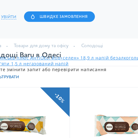
УВІЙТИ
ШВИДКЕ ЗАМОВЛЕННЯ
а
Товари для дому та офісу
Солодощі
дощі Baru в Одесі
нська плюс АнтіОксі йод+селен» 18,9 л напій безалкого
'яти 1,5 л негазований напій
те змінити запит або перевірити написання
ЬТРУВАТИ
-10%