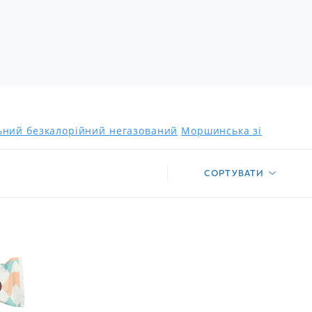
льний безкалорійний негазований
Моршинська зі
СОРТУВАТИ