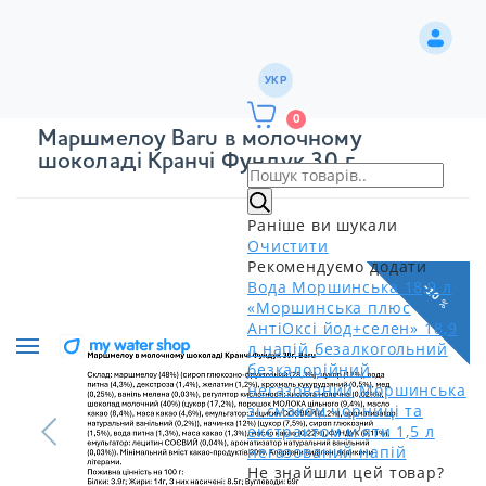
УКР
0
Маршмелоу Baru в молочному
шоколаді Кранчі Фундук 30 г
Раніше ви шукали
Очистити
Рекомендуємо додати
Вода Моршинська 18,9 л
-10 %
«Моршинська плюс
АнтіОксі йод+селен» 18,9
л напій безалкогольний
безкалорійний
негазований
Моршинська
зі смаком чорниці та
екстрактом м'яти 1,5 л
негазований напій
Не знайшли цей товар?