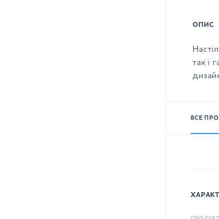
ОПИС
Насті
так і 
дизайн
ВСЕ ПРО
ХАРАК
ПРОДУКТ