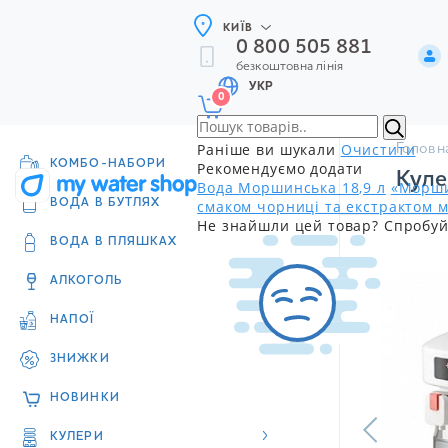
КИЇВ
0 800 505 881
безкоштовна лінія
УКР
0
Раніше ви шукали
Очистити
Головн
КОМБО-НАБОРИ
Рекомендуємо додати
Куле
Вода Моршинська 18,9 л
«Морши
смаком чорниці та екстрактом м
ВОДА В БУТЛЯХ
Не знайшли цей товар? Спробуй
ВОДА В ПЛЯШКАХ
АЛКОГОЛЬ
НАПОЇ
ЗНИЖКИ
НОВИНКИ
КУЛЕРИ