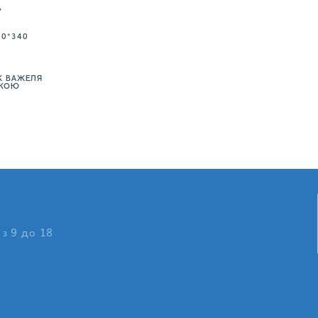
У
60*340
К ВАЖЕЛЯ
НКОЮ
 з 9 до 18