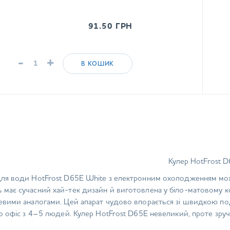
91.50
ГРН
-
+
В КОШИК
Кулер HotFrost 
для води HotFrost D65E White з електронним охолодженням мо
має сучасний хай-тек дизайн й виготовлена у біло-матовому ко
цевими аналогами. Цей апарат чудово впорається зі швидкою под
бо офіс з 4–5 людей. Кулер HotFrost D65E невеликий, проте зруч