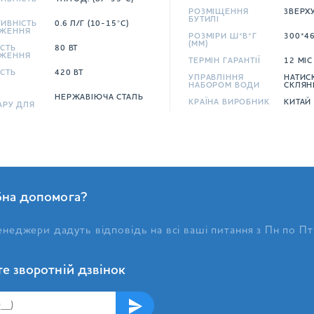
РОЗМІЩЕННЯ
ЗВЕРХ
БУТИЛІ
ИВНІСТЬ
0.6 Л/Г (10-15°C)
ЖЕННЯ
РОЗМІРИ Ш*В*Г
300*4
(ММ)
СТЬ
80 ВТ
ЖЕННЯ
ТЕРМІН ГАРАНТІЇ
12 МІС
СТЬ
420 ВТ
УПРАВЛІННЯ
НАТИС
НАБОРОМ ВОДИ
СКЛЯ
Л
НЕРЖАВІЮЧА СТАЛЬ
КРАЇНА ВИРОБНИК
КИТАЙ
АРУ ДЛЯ
бна допомога?
неджери дадуть відповідь на всі ваші питання з Пн по Пт
е зворотній дзвінок