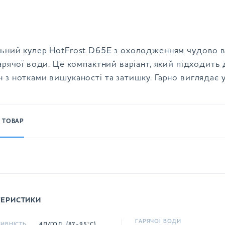
льний кулер HotFrost D65E з охолодженням чудово в
гарячої води. Це компактний варіант, який підходить 
 з нотками вишуканості та затишку. Гарно виглядає 
 ТОВАР
ТЕРИСТИКИ
ГАРЯЧОЇ ВОДИ
ИВНІСТЬ
4Л/ГОД. (87-95°C)