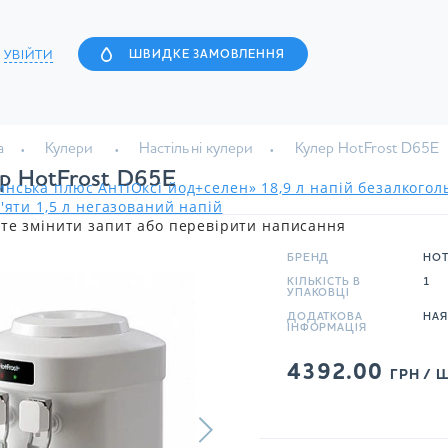
УВІЙТИ
ШВИДКЕ ЗАМОВЛЕННЯ
а
Кулери
Настільні кулери
Кулер HotFrost D65E
р HotFrost D65E
нська плюс АнтіОксі йод+селен» 18,9 л напій безалкого
'яти 1,5 л негазований напій
те змінити запит або перевірити написання
БРЕНД
HOT
КІЛЬКІСТЬ В
1
УПАКОВЦІ
ДОДАТКОВА
НАЯ
IНФОРМАЦIЯ
4392.00
ГРН / Ш