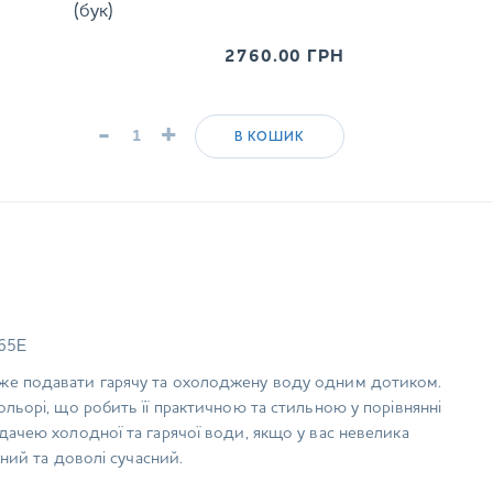
(бук)
2760.00
ГРН
-
+
В КОШИК
D65E
же подавати гарячу та охолоджену воду одним дотиком.
льорі, що робить її практичною та стильною у порівнянні
ачею холодної та гарячої води, якщо у вас невелика
ний та доволі сучасний.