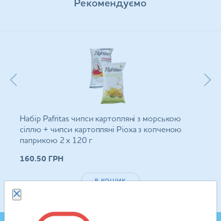
Рекомендуємо
Набір Pafritas чипси картопляні з морською
сіллю + чипси картопляні Ріоха з копченою
паприкою 2 х 120 г
160.50
ГРН
В КОШИК