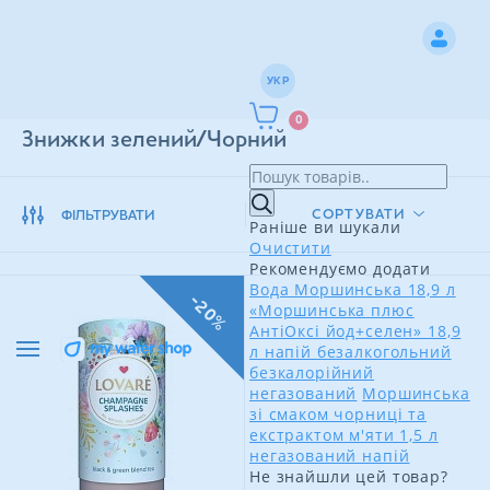
УКР
0
Знижки зелений/Чорний
СОРТУВАТИ
ФІЛЬТРУВАТИ
Раніше ви шукали
Очистити
Рекомендуємо додати
Вода Моршинська 18,9 л
-20%
«Моршинська плюс
АнтіОксі йод+селен» 18,9
л напій безалкогольний
безкалорійний
негазований
Моршинська
зі смаком чорниці та
екстрактом м'яти 1,5 л
негазований напій
Не знайшли цей товар?