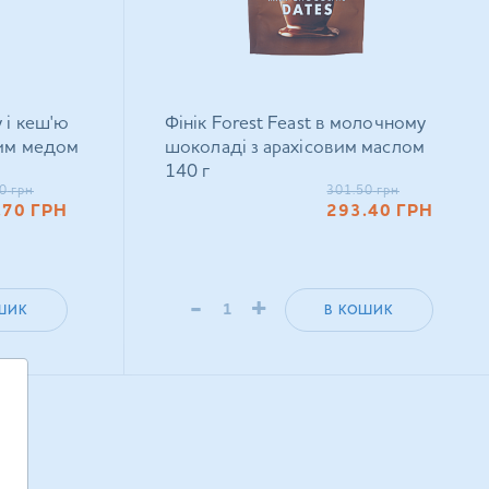
 і кеш'ю
Фінік Forest Feast в молочному
вим медом
шоколаді з арахісовим маслом
140 г
0
грн
301.50
грн
.70
ГРН
293.40
ГРН
-
+
ШИК
В КОШИК