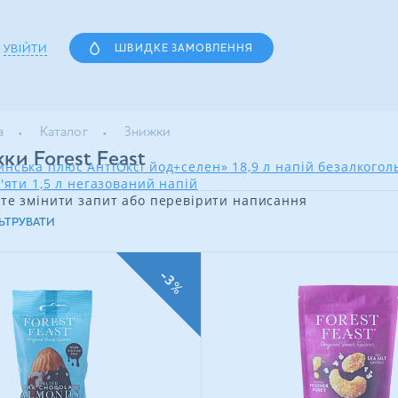
УВІЙТИ
ШВИДКЕ ЗАМОВЛЕННЯ
а
Каталог
Знижки
ки Forest Feast
нська плюс АнтіОксі йод+селен» 18,9 л напій безалкого
'яти 1,5 л негазований напій
те змінити запит або перевірити написання
ЬТРУВАТИ
-3%