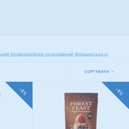
льний безкалорійний негазований
Моршинська зі
СОРТУВАТИ
-3%
-3%