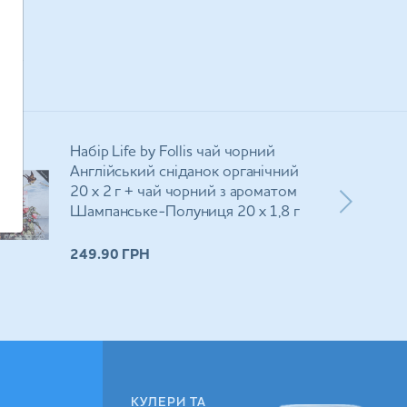
мо
Набір Life by Follis чай чорний
Англійський сніданок органічний
20 х 2 г + чай чорний з ароматом
Шампанське-Полуниця 20 х 1,8 г
249.90
ГРН
КУЛЕРИ ТА