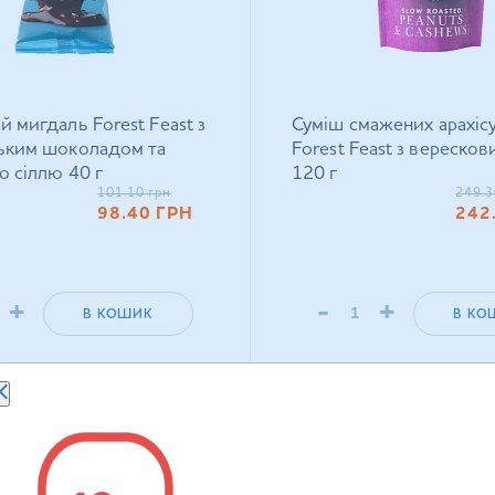
 мигдаль Forest Feast з
Суміш смажених арахісу
ьким шоколадом та
Forest Feast з вереско
 сіллю 40 г
120 г
101.10
грн
249.3
98.40
ГРН
242
+
-
+
В КОШИК
В КО