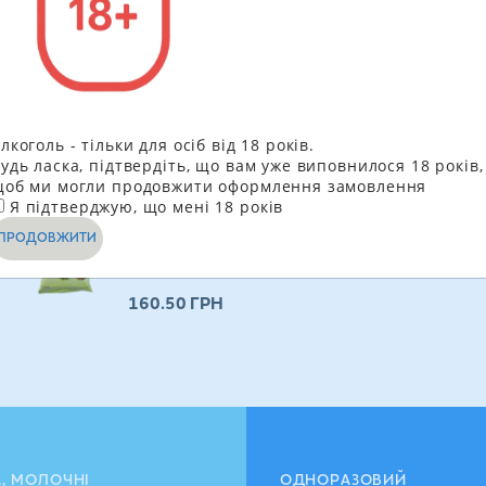
Рекомендує
лкоголь - тільки для осіб від 18 років.
удь ласка, підтвердіть, що вам уже виповнилося 18 років,
Набір Pafritas чипси картопляні з
об ми могли продовжити оформлення замовлення
Я підтверджую, що мені 18 років
морською сіллю + чипси
картопляні Ріоха з копченою
ПРОДОВЖИТИ
паприкою 2 х 120 г
160.50
ГРН
А, МОЛОЧНІ
ОДНОРАЗОВИЙ