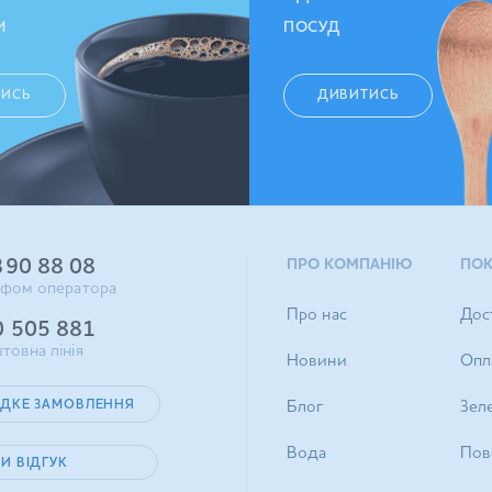
И
ПОСУД
ТИСЬ
ДИВИТИСЬ
390 88 08
ПРО КОМПАНІЮ
ПО
ифом оператора
Про нас
Дос
0 505 881
товна лінія
Новини
Опл
ДКЕ ЗАМОВЛЕННЯ
Блог
Зел
Вода
Пов
И ВІДГУК