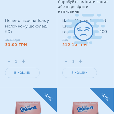
Спробуйте змінити запит
або перевірити
написання
Печиво пісочне Twix у
Вафлі Manner Hazelnut
молочному шоколаді
Cream Filled з
50 г
горіховим кремом 400
г
36.60
грн
235.50
грн
33.00
ГРН
212.10
ГРН
-
+
-
+
В КОШИК
В КОШИК
-10%
-10%