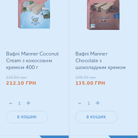
Вафлі Manner Coconut
Вафлі Manner
Cream з кокосовим
Chocolate з
кремом 400 г
шоколадним кремом
200 г
235.50
грн
149.70
грн
212.10
ГРН
135.00
ГРН
-
+
-
+
В КОШИК
В КОШИК