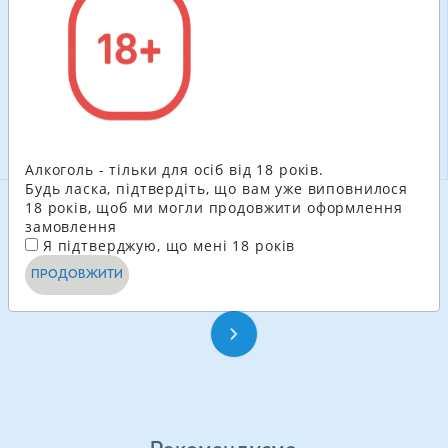
100.80
ГРН
204.60
ГРН
-
+
-
+
В КОШИК
В КОШИК
Алкоголь - тільки для осіб від 18 років.
Будь ласка, підтвердіть, що вам уже виповнилося
18 років, щоб ми могли продовжити оформлення
замовлення
ДИВИТИСЬ ЩЕ
Я підтверджую, що мені 18 років
ПРОДОВЖИТИ
1
2
3
4
...
26