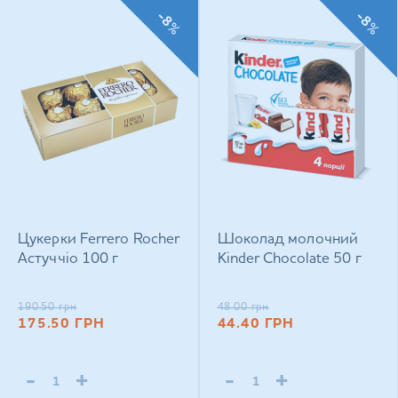
-8%
-8%
Цукерки Ferrero Rocher
Шоколад молочний
Астуччіо 100 г
Kinder Chocolate 50 г
190.50
грн
48.00
грн
175.50
ГРН
44.40
ГРН
-
+
-
+