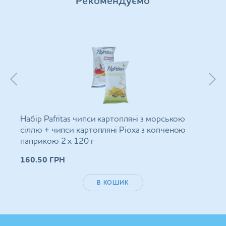
Рекомендуємо
Набір Pafritas чипси картопляні з морською
сіллю + чипси картопляні Ріоха з копченою
паприкою 2 х 120 г
160.50
ГРН
В КОШИК