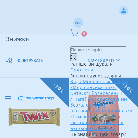
УКР
0
Знижки
СОРТУВАТИ
ФІЛЬТРУВАТИ
Раніше ви шукали
Очистити
Рекомендуємо додати
Вода Моршинська 18,9 л
-10%
-10%
«Моршинська плюс
АнтіОксі йод+селен» 18,9
л напій безалкогольний
безкалорійний
негазований
Моршинська
зі смаком чорниці та
екстрактом м'яти 1,5 л
негазований напій
Не знайшли цей товар?