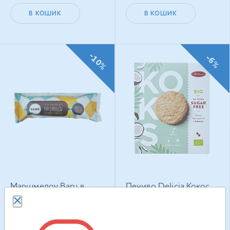
В КОШИК
В КОШИК
-10%
-6%
Маршмелоу Baru в
Печиво Delicia Кокос
молочному шоколаді
веганське з
Кранчі Фундук 30 г
підсолоджувачем 135
г
111.90
грн
217.50
грн