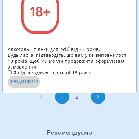
напій
653.40
грн
630.00
грн
545.40
ГРН
525.60
ГРН
-
+
-
+
В КОШИК
В КОШИК
Алкоголь - тільки для осіб від 18 років.
Будь ласка, підтвердіть, що вам уже виповнилося
18 років, щоб ми могли продовжити оформлення
замовлення
Я підтверджую, що мені 18 років
ДИВИТИСЬ ЩЕ
ПРОДОВЖИТИ
1
2
Рекомендуємо