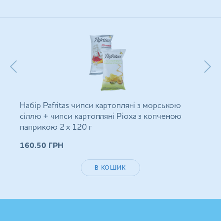
Набір Pafritas чипси картопляні з морською
сіллю + чипси картопляні Ріоха з копченою
паприкою 2 х 120 г
160.50
ГРН
В КОШИК