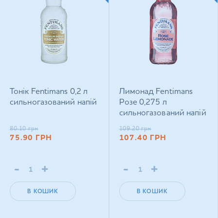
Тонік Fentimans 0,2 л
Лимонад Fentimans
сильногазований напій
Розе 0,275 л
сильногазований напій
80.10
грн
109.20
грн
75.90
ГРН
107.40
ГРН
-
+
-
+
В КОШИК
В КОШИК