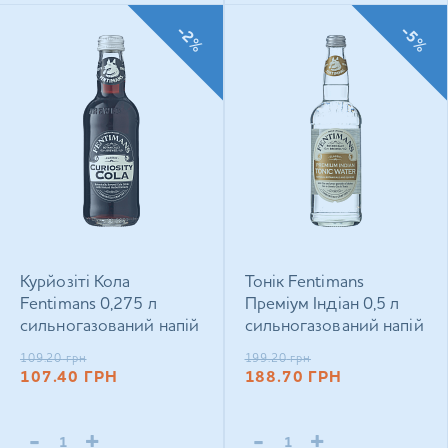
-2%
-5%
Курйозіті Кола
Тонік Fentimans
Fentimans 0,275 л
Преміум Індіан 0,5 л
сильногазований напій
сильногазований напій
109.20
грн
199.20
грн
107.40
ГРН
188.70
ГРН
-
+
-
+