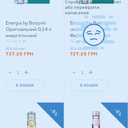
Спробуйте змінити запит
або перевірити
написання
Energia by Borjomi
Energia by Borjomi зі
Оригінальний 0,24 л
смаком Яблука та
енергетичний
Фейхоа 0,24 л
12 шт. в уп.
12 шт. в уп.
сильногазований напій
енергетичний
сильногазований напій
871.20
грн
871.20
грн
727.20
ГРН
727.20
ГРН
-
+
-
+
В КОШИК
В КОШИК
-5%
-2%