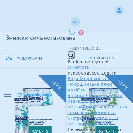
УКР
0
Знижки сильногазована
СОРТУВАТИ
ФІЛЬТРУВАТИ
Раніше ви шукали
Очистити
Рекомендуємо додати
Вода Моршинська 18,9 л
-17%
-17%
«Моршинська плюс
АнтіОксі йод+селен» 18,9
л напій безалкогольний
безкалорійний
негазований
Моршинська
зі смаком чорниці та
екстрактом м'яти 1,5 л
негазований напій
Не знайшли цей товар?