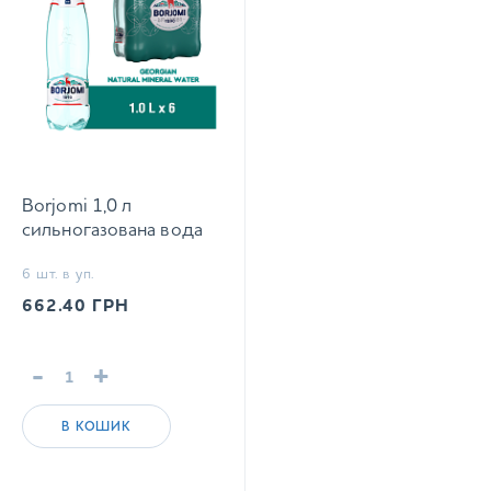
Borjomi 1,0 л
сильногазована вода
6 шт. в уп.
662.40
ГРН
-
+
В КОШИК