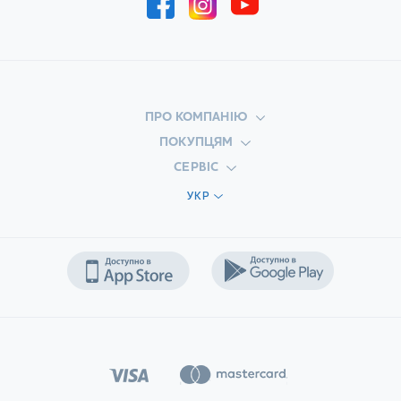
вона є важливим джерелом життєво необхідних
поживних речовин, які організм не може виробляти
самостійно.
Більшість людей обирають мінеральну воду в
пляшках через її гарантовану чистоту та численні
корисні якості, що позитивно впливають на організм.
ПРО КОМПАНІЮ
Багато хто віддає перевагу купівлі води в пляшках ще
ПОКУПЦЯМ
й через зручність – її легко взяти з собою за будь-яких
СЕРВІС
обставин.
УКР
Ключові відмінності між водопровідною та
мінеральною водою
Незважаючи на попередню обробку, різні сторонні
речовини із труб та кранів можуть забруднювати
водопровідну воду.
Мінеральна вода видобувається з природних
підземних свердловин та джерел, що забезпечує їй
природну чистоту.