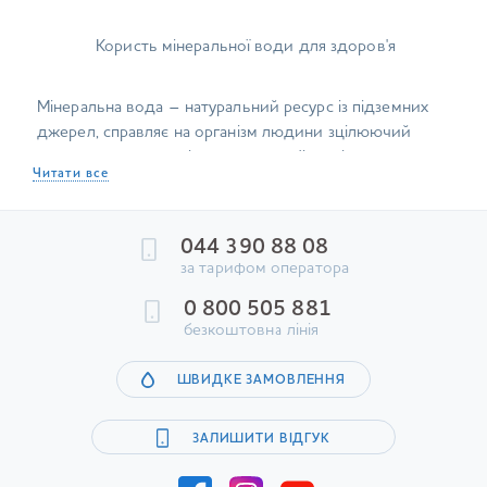
Користь мінеральної води для здоров'я
Мінеральна вода – натуральний ресурс із підземних
джерел, справляє на організм людини зцілюючий
вплив за рахунок вмісту корисних біологічно активних
Читати все
компонентів та особливостей хімічного складу.
Води мінеральні формуються у товщі земної кори. Там
вони проходять природну обробку, долаючи шлях
044 390 88 08
через гірські та земні породи з різноманітними
за тарифом оператора
геотермальними, гідрогеологічними та геохімічними
0 800 505 881
умовами, залежно від яких і формуватиметься хімічний
безкоштовна лінія
та мікроелементний склад, температура та інші
показники кінцевого природного продукту.
ШВИДКЕ ЗАМОВЛЕННЯ
Чому варто купити мінеральну воду
ЗАЛИШИТИ ВІДГУК
Всі живі організми потребують води, щоб вижити,