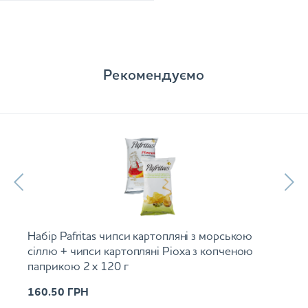
Рекомендуємо
Набір Pafritas чипси картопляні з морською
сіллю + чипси картопляні Ріоха з копченою
паприкою 2 х 120 г
160.50
ГРН