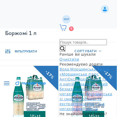
УКР
0
Боржомі 1 л
СОРТУВАТИ
ФІЛЬТРУВАТИ
Раніше ви шукали
Очистити
Рекомендуємо додати
Вода Моршинська 18,9 л
-17%
-17%
«Моршинська плюс
АнтіОксі йод+селен» 18,9
л напій безалкогольний
безкалорійний
негазований
Моршинська
зі смаком чорниці та
екстрактом м'яти 1,5 л
негазований напій
Не знайшли цей товар?