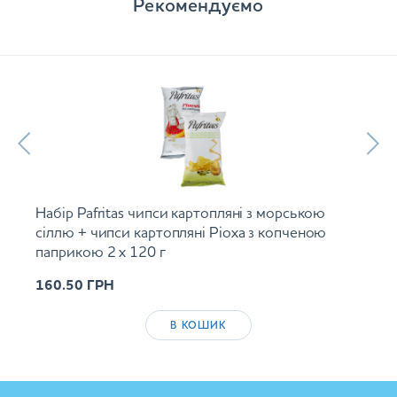
Рекомендуємо
Набір Pafritas чипси картопляні з морською
сіллю + чипси картопляні Ріоха з копченою
паприкою 2 х 120 г
160.50
ГРН
В КОШИК