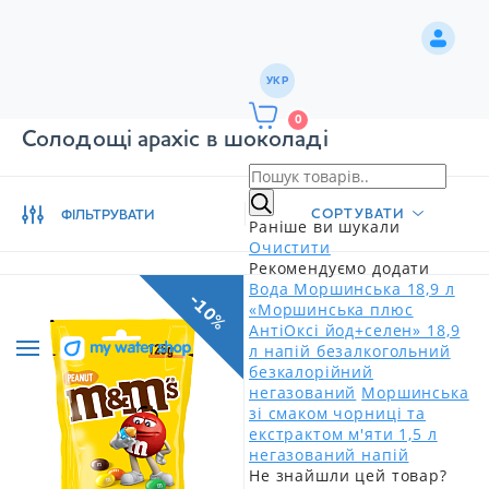
УКР
0
Солодощі арахіс в шоколаді
СОРТУВАТИ
ФІЛЬТРУВАТИ
Раніше ви шукали
Очистити
Рекомендуємо додати
Вода Моршинська 18,9 л
-10%
«Моршинська плюс
АнтіОксі йод+селен» 18,9
л напій безалкогольний
безкалорійний
негазований
Моршинська
зі смаком чорниці та
екстрактом м'яти 1,5 л
негазований напій
Не знайшли цей товар?