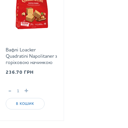
Вафлі Loacker
Quadratini Napolitaner з
горіховою начинкою
125 г
236.70
ГРН
-
+
В КОШИК