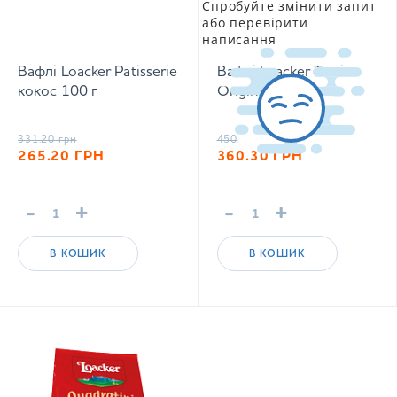
Спробуйте змінити запит
або перевірити
написання
Вафлі Loacker Patisserie
Вафлі Loacker Tortina
кокос 100 г
Original 126 г
331.20
грн
450.30
грн
265.20
ГРН
360.30
ГРН
-
+
-
+
В КОШИК
В КОШИК