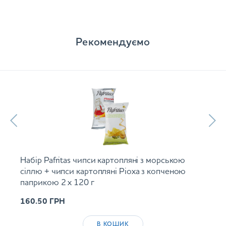
Рекомендуємо
Набір Pafritas чипси картопляні з морською
сіллю + чипси картопляні Ріоха з копченою
паприкою 2 х 120 г
160.50
ГРН
В КОШИК