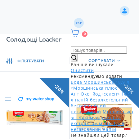
УКР
0
Солодощі Loacker
СОРТУВАТИ
ФІЛЬТРУВАТИ
Раніше ви шукали
Очистити
Рекомендуємо додати
Вода Моршинська 18,9 л
-20%
-20%
«Моршинська плюс
АнтіОксі йод+селен» 18,9
л напій безалкогольний
безкалорійний
негазований
Моршинська
зі смаком чорниці та
екстрактом м'яти 1,5 л
негазований напій
Не знайшли цей товар?