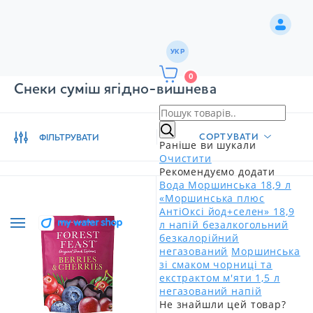
УКР
0
Снеки суміш ягідно-вишнева
СОРТУВАТИ
ФІЛЬТРУВАТИ
Раніше ви шукали
Очистити
Рекомендуємо додати
Вода Моршинська 18,9 л
«Моршинська плюс
АнтіОксі йод+селен» 18,9
л напій безалкогольний
безкалорійний
негазований
Моршинська
зі смаком чорниці та
екстрактом м'яти 1,5 л
негазований напій
Не знайшли цей товар?