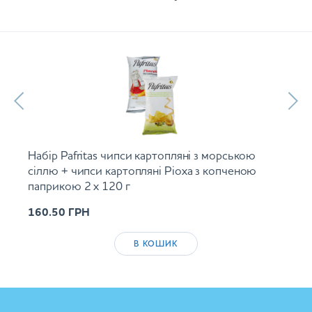
Набір Pafritas чипси картопляні з морською
сіллю + чипси картопляні Ріоха з копченою
паприкою 2 х 120 г
160.50
ГРН
В КОШИК