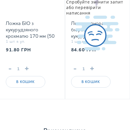
Спробуйте змінити запит
або перевірити
написання
Ложка БІО з
Ложка одноразова
кукурудзяного
біорозкладна з
крохмалю 170 мм (50
кукурудзяного
1 шт. в уп.
1 шт. в уп.
шт/уп)
крохмалю, 140 мм (50
шт/уп)
91.80
ГРН
84.60
ГРН
-
+
-
+
В КОШИК
В КОШИК