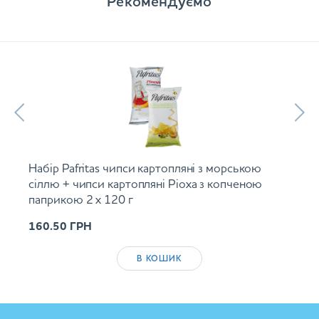
Рекомендуємо
Набір Pafritas чипси картопляні з морською
сіллю + чипси картопляні Ріоха з копченою
паприкою 2 х 120 г
160.50
ГРН
В КОШИК