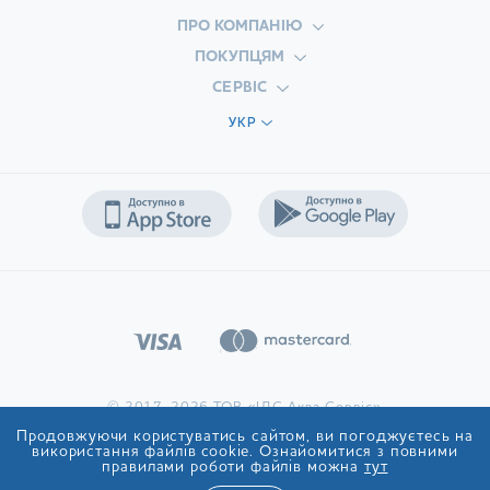
Деревина. Одноразові ложки купити можна і з
ПРО КОМПАНІЮ
дерева. Попри невелику товщину матеріалу,
ПОКУПЦЯМ
прилади не деформуються під час використання, не
СЕРВІС
тріскаються, не розмокають під час контакту з
жиром або вологою. При виготовленні таких ложок
УКР
не використовуються клеї, лаки, інші потенційно
небезпечні речовини. У виробництво йде тільки
натуральна деревина, яка не впливає на смак або
інші властивості харчових продуктів, наприклад,
береза.
Переваги одноразових ложок
Виготовляються відповідно до високих гігієнічних і
галузевих вимог.
Не виділяють шкідливих речовин, зберігають форму
і міцність при контакті з гарячою їжею.
© 2017-2026 ТОВ «ІДС Аква Сервіс»
Зручні для транспортування і тривалого зберігання.
Продовжуючи користуватись сайтом, ви погоджуєтесь на
використання файлів cookie. Ознайомитися з повними
Представлені в різних розмірах.
правилами роботи файлів можна
тут
Підходять для нанесення фірмового логотипа.