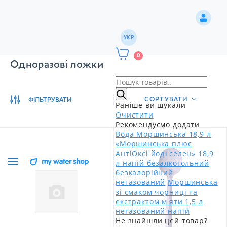
УКР
0
Одноразові ложки
СОРТУВАТИ
ФІЛЬТРУВАТИ
Раніше ви шукали
Очистити
Рекомендуємо додати
Вода Моршинська 18,9 л
«Моршинська плюс
АнтіОксі йод+селен» 18,9
л напій безалкогольний
безкалорійний
негазований
Моршинська
зі смаком чорниці та
екстрактом м'яти 1,5 л
негазований напій
Не знайшли цей товар?