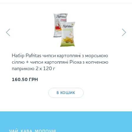
Набір Pafritas чипси картопляні з морською
сіллю + чипси картопляні Ріоха з копченою
паприкою 2 х 120 г
160.50
ГРН
В КОШИК
ЧАЙ, КАВА, МОЛОЧНІ