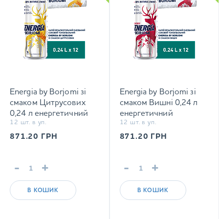
Energia by Borjomi зі
Energia by Borjomi зі
смаком Цитрусових
смаком Вишні 0,24 л
0,24 л енергетичний
енергетичний
12 шт. в уп.
12 шт. в уп.
сильногазований напій
сильногазований напій
871.20
ГРН
871.20
ГРН
-
+
-
+
В КОШИК
В КОШИК