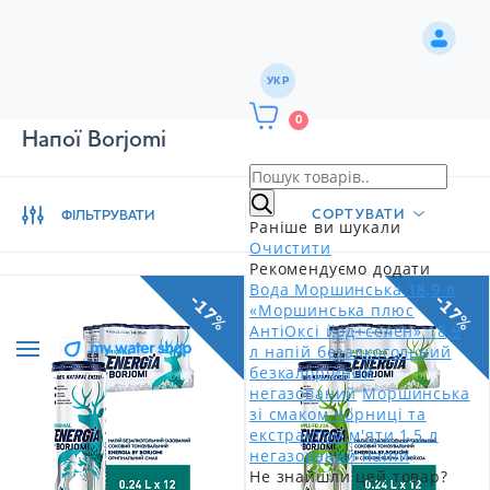
УКР
0
Напої Borjomi
СОРТУВАТИ
ФІЛЬТРУВАТИ
Раніше ви шукали
Очистити
Рекомендуємо додати
Вода Моршинська 18,9 л
-17%
-17%
«Моршинська плюс
АнтіОксі йод+селен» 18,9
л напій безалкогольний
безкалорійний
негазований
Моршинська
зі смаком чорниці та
екстрактом м'яти 1,5 л
негазований напій
Не знайшли цей товар?