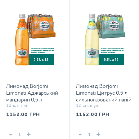
Лимонад Borjomi
Лимонад Borjomi
Limonati Аджарський
Limonati Цитрус 0,5 л
мандарин 0,5 л
сильногазований напій
12 шт. в уп.
12 шт. в уп.
сильногазований напій
1152.00
ГРН
1152.00
ГРН
-
+
-
+