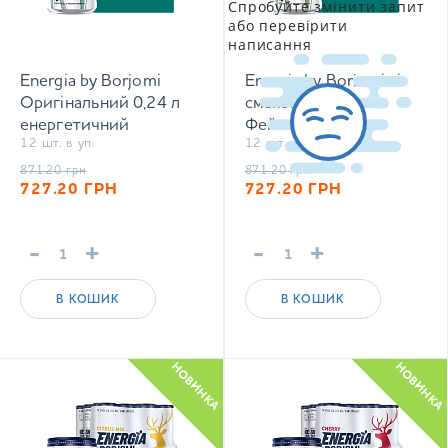
Спробуйте змінити запит
або перевірити
написання
Energia by Borjomi
Energia by Borjomi зі
Оригінальний 0,24 л
смаком Яблука та
енергетичний
Фейхоа 0,24 л
12 шт. в уп.
12 шт. в уп.
сильногазований напій
енергетичний
сильногазований напій
871.20
грн
871.20
грн
727.20
ГРН
727.20
ГРН
-
+
-
+
В КОШИК
В КОШИК
НОВИНКА
НОВИНКА