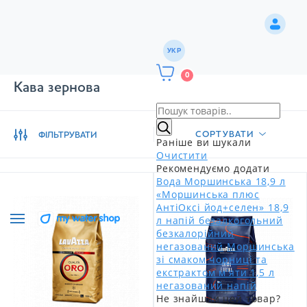
УКР
0
Кава зернова
СОРТУВАТИ
ФІЛЬТРУВАТИ
Раніше ви шукали
Очистити
Рекомендуємо додати
Вода Моршинська 18,9 л
«Моршинська плюс
АнтіОксі йод+селен» 18,9
л напій безалкогольний
безкалорійний
негазований
Моршинська
зі смаком чорниці та
екстрактом м'яти 1,5 л
негазований напій
Не знайшли цей товар?