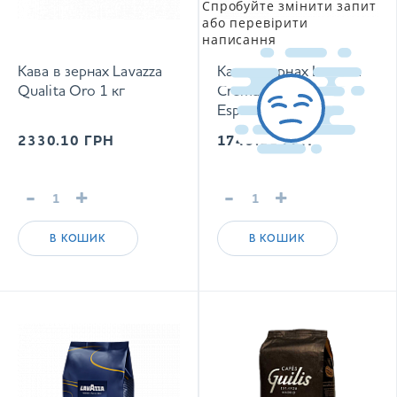
Спробуйте змінити запит
або перевірити
написання
Кава в зернах Lavazza
Кава в зернах Lavazza
Qualita Oro 1 кг
Crema e Aroma
Espresso 1кг
2330.10
ГРН
1749.00
ГРН
-
+
-
+
В КОШИК
В КОШИК