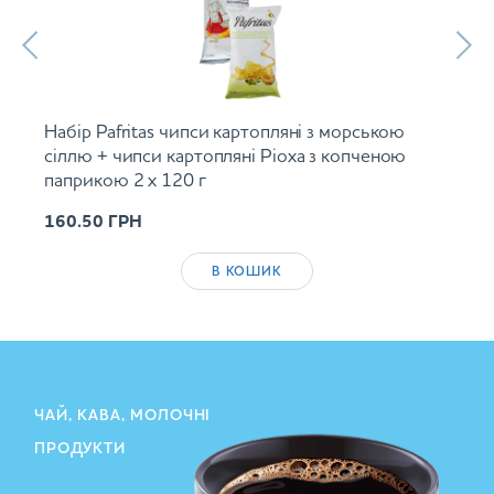
Набір Pafritas чипси картопляні з морською
сіллю + чипси картопляні Ріоха з копченою
паприкою 2 х 120 г
160.50
ГРН
В КОШИК
ЧАЙ, КАВА, МОЛОЧНІ
ПРОДУКТИ