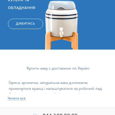
КУЛЕРИ ТА
ОБЛАДНАННЯ
ДИВИТИСЬ
Купити каву з доставкою по Україні
Гаряча, ароматна, натуральна кава допомагає
прокинутися вранці і налаштуватися на робочий лад.
Добре приготований напій багато хто п'є не лише
Читати все
заради бадьорості, а й для задоволення. Кава додає
сил, допомагаючи впоратися з повсякденними
справами, а при помірному споживанні сприятливо