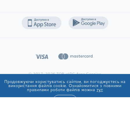
вибирати рівень помелу, адаптуючи його під
особливості кожного конкретного напою, власні
переваги.
Крім того, така кава оптимальна для використання в
автоматичних кавомашинах. Вони забезпечують
оптимальний баланс смаку, швидкість приготування
напою. Ми пропонуємо каву з доставкою, вирощену в
різних куточках світу: Ефіопії, Гватемалі, Бразилії. Кожне
найменування продукції має особливий смако-
ароматичний букет.
Зернову каву можна використати і нестандартно:
© 2017-2026 ТОВ «ІДС Аква Сервіс»
наприклад, для ароматизації приміщення. Таке рішення
Продовжуючи користуватись сайтом, ви погоджуєтесь на
підвищує продуктивність персоналу, знижує кількість
використання файлів cookie. Ознайомитися з повними
правилами роботи файлів можна
тут
робочих помилок.
ТАК
Мелена
Вакуумна упаковка зберігає незвичайний смак зерна і
позбавляє необхідності обзаводитися спеціальним