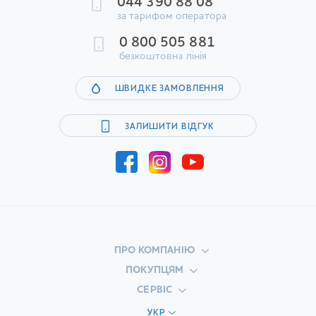
044 390 88 08
впливає на здоров'я: стимулює обмін речовин,
за тарифом оператора
запобігає розвитку цілого ряду захворювань. Саме
0 800 505 881
тому цей напій бадьорості такий популярний у всьому
безкоштовна лінія
світі!
В онлайн-магазині My Water Shop ви можете замовити
ШВИДКЕ ЗАМОВЛЕННЯ
каву з доставкою до офісу та додому. Оформити
покупку легко через кошик на сайті або за телефоном.
ЗАЛИШИТИ ВІДГУК
Кава на будь-який смак
На нашому сайті каву купити з доставкою можна саме
таку, яку ви полюбляєте!
Зернова
ПРО КОМПАНІЮ
В наявності оригінальні купажі та чиста арабіка для
ПОКУПЦЯМ
приготування напоїв професійного рівня. У ретельно
СЕРВІС
продуманій упаковці зерна довго зберігають
первинний аромат та смак. Користувач може сам
УКР