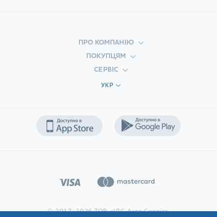
(50% арабіки, 50% робусти) і «Еспресо» (20% арабіки,
80% робусти). «Кава зі Львова», купити яку можна в
нашому інтернет-магазині, ідеально підходить для
смакування з молоком, вершками і в чистому
ПРО КОМПАНІЮ
вигляді!
ПОКУПЦЯМ
СЕРВІС
Який варіант вибирати — питання особистих
уподобань і наявності кавової машини. Задля
УКР
збереження характеристик продукту, цільні та мелені
зерна отримують герметичну упаковку з екологічно
чистих матеріалів. Насолоджуйтеся «напоєм
бадьорості» вдома чи в офісі!
Замовити «Каву зі Львова»
«Кава зі Львова», ціна якої радує наших покупців
демократичним рівнем, користується особливою
популярністю. Оформивши замовлення на нашому
сайті, ви отримуєте оперативну доставку в будь-який
куточок країни! Також рекомендуємо звернути увагу на
продукцію, необхідну для приготування смачних
© 2017-2026 ТОВ «ІДС Аква Сервіс»