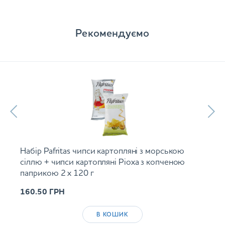
Рекомендуємо
Набір Pafritas чипси картопляні з морською
сіллю + чипси картопляні Ріоха з копченою
паприкою 2 х 120 г
160.50
ГРН
В КОШИК