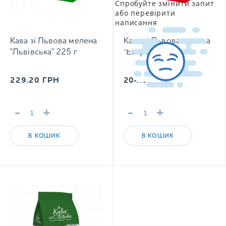
Спробуйте змінити запит
або перевірити
написання
Кава зі Львова мелена
Кава зі Львова мелена
"Львівська" 225 г
"Еспрессо" 225 г
229.20
ГРН
204.00
ГРН
-
+
-
+
В КОШИК
В КОШИК