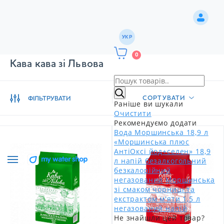
УКР
0
Кава кава зі Львова
СОРТУВАТИ
ФІЛЬТРУВАТИ
Раніше ви шукали
Очистити
Рекомендуємо додати
Вода Моршинська 18,9 л
«Моршинська плюс
АнтіОксі йод+селен» 18,9
л напій безалкогольний
безкалорійний
негазований
Моршинська
зі смаком чорниці та
екстрактом м'яти 1,5 л
негазований напій
Не знайшли цей товар?