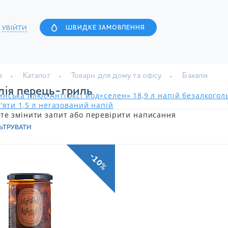
УВІЙТИ
ШВИДКЕ ЗАМОВЛЕННЯ
а
Каталог
Товари для дому та офісу
Бакалія
лія перець-гриль
нська плюс АнтіОксі йод+селен» 18,9 л напій безалкого
'яти 1,5 л негазований напій
те змінити запит або перевірити написання
ЬТРУВАТИ
-10%