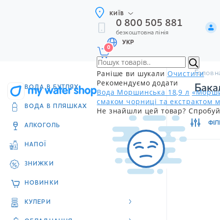
КИЇВ
0 800 505 881
безкоштовна лінія
УКР
0
Раніше ви шукали
Очистити
Головн
КОМБО-НАБОРИ
Рекомендуємо додати
Бака
Вода Моршинська 18,9 л
«Морши
смаком чорниці та екстрактом м
ВОДА В БУТЛЯХ
Не знайшли цей товар? Спробуй
ВОДА В ПЛЯШКАХ
ФІЛ
АЛКОГОЛЬ
НАПОЇ
ЗНИЖКИ
НОВИНКИ
КУЛЕРИ