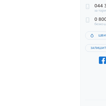
ПРОДУКТ
ДИВИ
044 
за тар
0 80
безкош
ШВИ
ЗАЛИШИТ