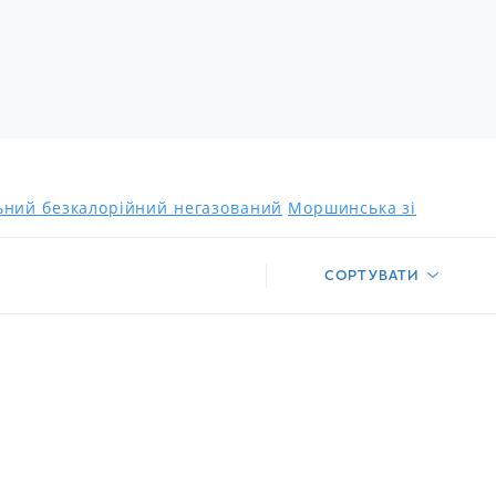
льний безкалорійний негазований
Моршинська зі
СОРТУВАТИ