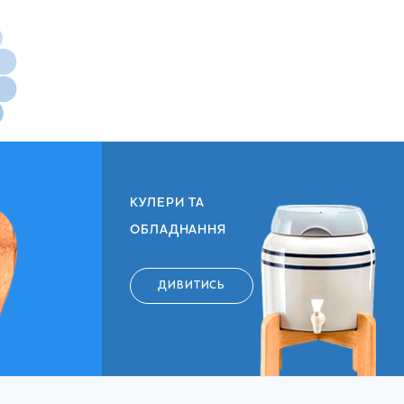
мо
 сіллю + чипси картопляні Ріоха з копченою
КУЛЕРИ ТА