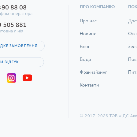
И
ПОСУД
ТИСЬ
ДИВИТИСЬ
390 88 08
ПРО КОМПАНІЮ
ПО
ифом оператора
Про нас
Дос
0 505 881
товна лінія
Новини
Опл
ДКЕ ЗАМОВЛЕННЯ
Блог
Зел
Вода
Пов
И ВІДГУК
Франчайзинг
Пита