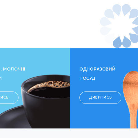
Рекомендує
Набір Pafritas чипси картопляні з морською
паприкою 2 х 120 г
160.50
ГРН
А, МОЛОЧНІ
ОДНОРАЗОВИЙ