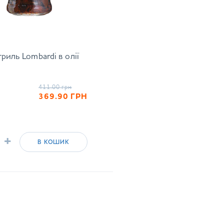
риль Lombardi в олії
411.00
грн
369.90
ГРН
+
В КОШИК