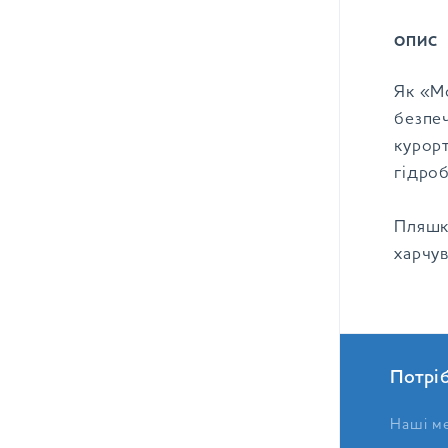
ОПИС
Як «М
безпе
курор
гідроб
Пляшк
харчу
Потрі
Наші ме