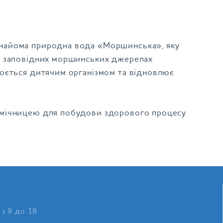
найома природна вода «Моршинська», яку
в заповідних моршинських джерелах
юється дитячим організмом та відновлює
омічницею для побудови здорового процесу
 з 9 до 18