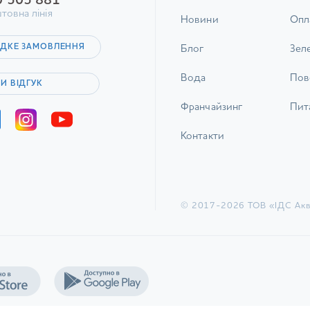
0 505 881
товна лінія
Новини
Опл
ДКЕ ЗАМОВЛЕННЯ
Блог
Зел
Вода
Пов
И ВІДГУК
Франчайзинг
Пита
Контакти
© 2017-2026 ТОВ «ІДС Акв