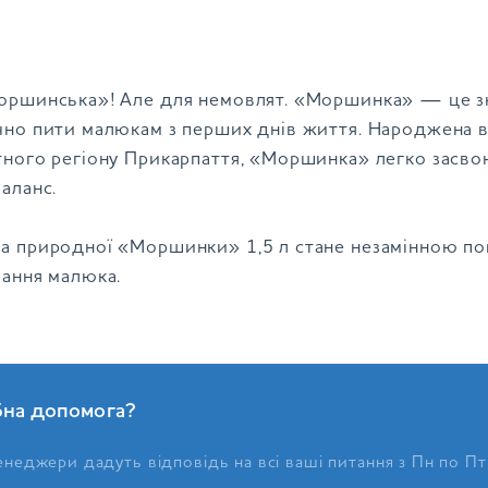
оршинська»! Але для немовлят. «Моршинка» — це з
чно пити малюкам з перших днів життя. Народжена 
тного регіону Прикарпаття, «Моршинка» легко засво
аланс.
а природної «Моршинки» 1,5 л стане незамінною п
вання малюка.
бна допомога?
неджери дадуть відповідь на всі ваші питання з Пн по Пт