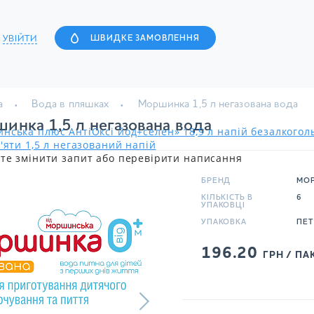
УВІЙТИ
ШВИДКЕ ЗАМОВЛЕННЯ
а
Вода в пляшках
Моршинка 1,5 л негазована вода
инка 1,5 л негазована вода
нська плюс АнтіОксі йод+селен» 18,9 л напій безалкого
'яти 1,5 л негазований напій
те змінити запит або перевірити написання
БРЕНД
МО
КІЛЬКІСТЬ В
6
УПАКОВЦІ
УПАКОВКА
ПЕТ
196.20
ГРН / ПА