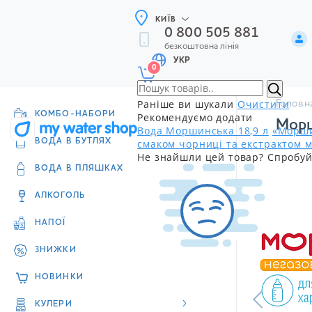
КИЇВ
0 800 505 881
безкоштовна лінія
УКР
0
Раніше ви шукали
Очистити
Головн
КОМБО-НАБОРИ
Рекомендуємо додати
Морш
Вода Моршинська 18,9 л
«Морши
смаком чорниці та екстрактом м
ВОДА В БУТЛЯХ
Не знайшли цей товар? Спробуй
ВОДА В ПЛЯШКАХ
АЛКОГОЛЬ
НАПОЇ
ЗНИЖКИ
НОВИНКИ
КУЛЕРИ