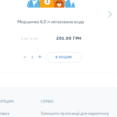
Моршинка 6,0 л негазована вода
201.00
ГРН
2 шт. в уп.
-
+
В КОШИК
КУПЦЯМ
СЕРВІС
тавка
Залишити пропозиції для маркетингу