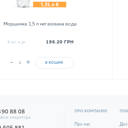
Моршинка 1,5 л негазована вода
196.20
ГРН
6 шт. в уп.
-
+
В КОШИК
390 88 08
ПРО КОМПАНІЮ
ПО
ифом оператора
Про нас
Дос