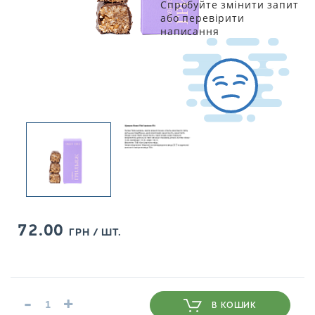
Спробуйте змінити запит
або перевірити
написання
72.00
ГРН / ШТ.
-
+
В КОШИК