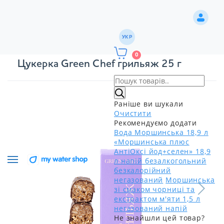
УКР
0
Цукерка Green Chef грильяж 25 г
Раніше ви шукали
Очистити
Рекомендуємо додати
Вода Моршинська 18,9 л
«Моршинська плюс
АнтіОксі йод+селен» 18,9
л напій безалкогольний
безкалорійний
негазований
Моршинська
зі смаком чорниці та
екстрактом м'яти 1,5 л
негазований напій
Не знайшли цей товар?