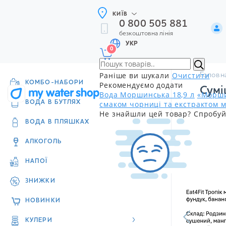
КИЇВ
0 800 505 881
безкоштовна лінія
УКР
0
Раніше ви шукали
Очистити
Головн
КОМБО-НАБОРИ
Рекомендуємо додати
Сумі
Вода Моршинська 18,9 л
«Морши
смаком чорниці та екстрактом м
ВОДА В БУТЛЯХ
Не знайшли цей товар? Спробуй
ВОДА В ПЛЯШКАХ
АЛКОГОЛЬ
НАПОЇ
ЗНИЖКИ
НОВИНКИ
КУЛЕРИ