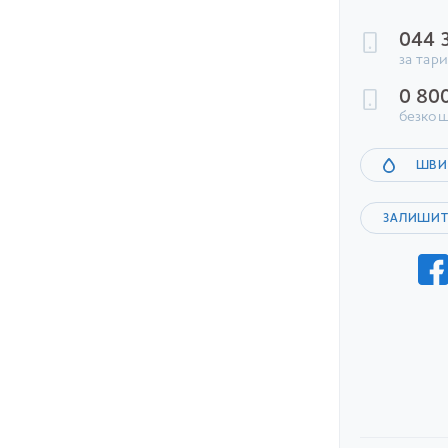
044 
за тар
0 80
безкош
ШВИ
ЗАЛИШИТ