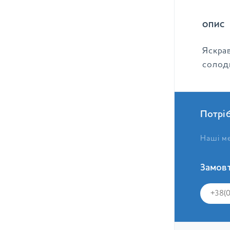
ОПИС
Яскрав
солодк
Потрі
Наші ме
Замовт