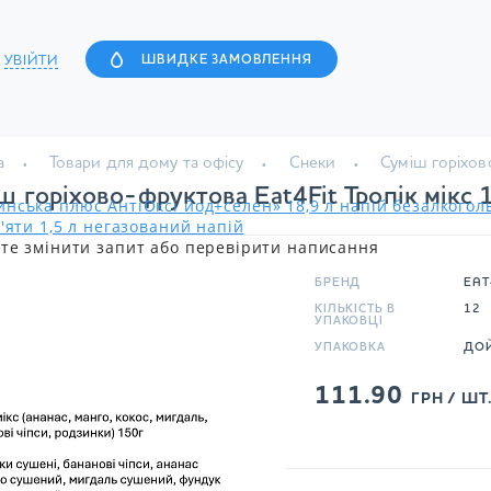
УВІЙТИ
ШВИДКЕ ЗАМОВЛЕННЯ
а
Товари для дому та офісу
Снеки
Суміш горіхово
ш горіхово-фруктова Eat4Fit Тропік мікс 
нська плюс АнтіОксі йод+селен» 18,9 л напій безалкого
'яти 1,5 л негазований напій
те змінити запит або перевірити написання
БРЕНД
EAT
КІЛЬКІСТЬ В
12
УПАКОВЦІ
УПАКОВКА
ДО
111.90
ГРН / ШТ