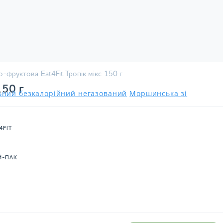
-фруктова Eat4Fit Тропік мікс 150 г
150 г
льний безкалорійний негазований
Моршинська зі
4FIT
Й-ПАК
.