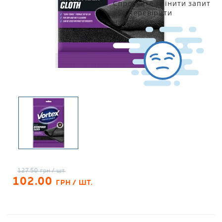
Спробуйте змінити запит
або перевірити
написання
127.50
грн / шт.
102.00
ГРН / ШТ.