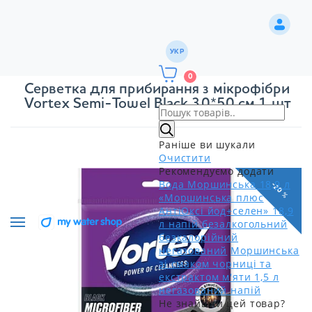
УКР
0
Серветка для прибирання з мікрофібри
Vortex Semi-Towel Black 30*50 см 1 шт
Раніше ви шукали
Очистити
Рекомендуємо додати
Вода Моршинська 18,9 л
-20 %
«Моршинська плюс
АнтіОксі йод+селен» 18,9
л напій безалкогольний
безкалорійний
негазований
Моршинська
зі смаком чорниці та
екстрактом м'яти 1,5 л
негазований напій
Не знайшли цей товар?