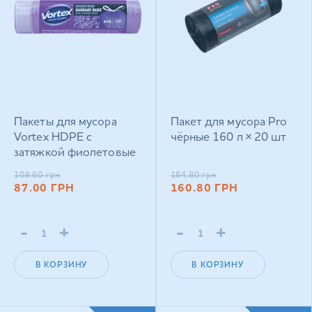
Пакеты для мусора
Пакет для мусора Pro
Vortex HDPE с
чёрные 160 л × 20 шт
затяжкой фиолетовые
с ароматом лаванды 60
108.60
грн
184.80
грн
л × 10 шт
87.00
ГРН
160.80
ГРН
-
+
-
+
В КОРЗИНУ
В КОРЗИНУ