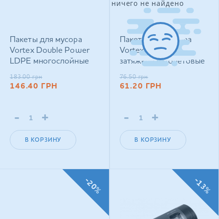
ничего не найдено
Пакеты для мусора
Пакеты для мусора
Vortex Double Power
Vortex HDPE с
LDPE многослойные
затяжкой фиолетовые
синие 120 л × 10 шт
с ароматом лаванды 35
183.00
грн
76.50
грн
л х 15 шт
146.40
ГРН
61.20
ГРН
-
+
-
+
В КОРЗИНУ
В КОРЗИНУ
-20%
-13%