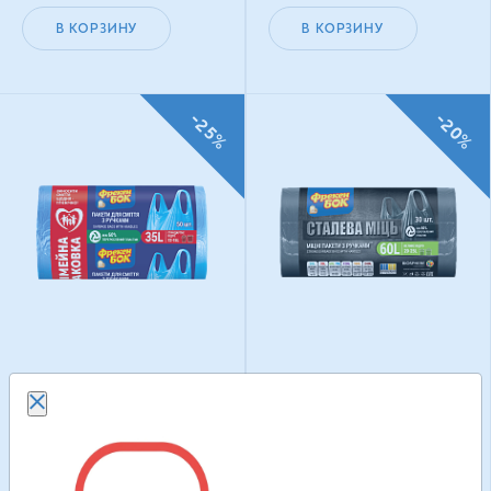
В КОРЗИНУ
В КОРЗИНУ
-25%
-20%
Пакеты для мусора
Пакеты для мусора
Фрекен Бок с ручками
Фрекен Бок Стальная
синие 35 л × 50 шт
мощь с ручками
графитовые 60 л × 30
151.20
грн
214.50
грн