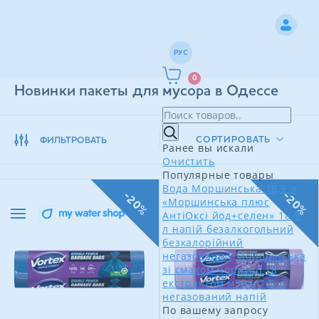
РУС
0
Новинки пакеты для мусора в Одессе
СОРТИРОВАТЬ
ФИЛЬТРОВАТЬ
Ранее вы искали
Очистить
Популярные товары
Вода Моршинська 18,9 л
-20%
-20%
«Моршинська плюс
АнтіОксі йод+селен» 18,9
л напій безалкогольний
безкалорійний
негазований
Моршинська
зі смаком чорниці та
екстрактом м'яти 1,5 л
негазований напій
По вашему запросу