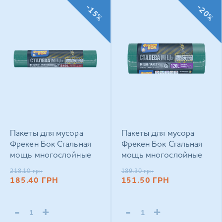
-15%
-20%
Пакеты для мусора
Пакеты для мусора
Фрекен Бок Стальная
Фрекен Бок Стальная
мощь многослойные
мощь многослойные
зелёно-чёрные 240 л ×
зелёно‑чёрные 120 л ×
218.10
грн
189.30
грн
5 шт
10 шт
185.40
ГРН
151.50
ГРН
-
+
-
+