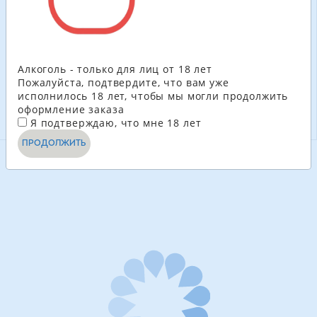
негазированный
негазированный
напиток
напиток
338.40
ГРН
338.40
ГРН
-
+
-
+
Алкоголь - только для лиц от 18 лет
Пожалуйста, подтвердите, что вам уже
исполнилось 18 лет, чтобы мы могли продолжить
В КОРЗИНУ
В КОРЗИНУ
оформление заказа
Я подтверждаю, что мне 18 лет
ПРОДОЛЖИТЬ