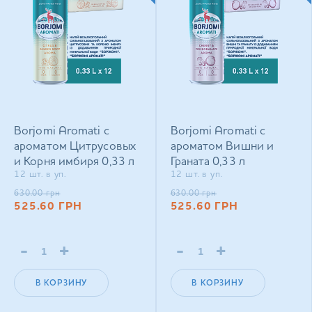
Borjomi Aromati с
Borjomi Aromati с
ароматом Цитрусовых
ароматом Вишни и
и Корня имбиря 0,33 л
Граната 0,33 л
12 шт. в уп.
12 шт. в уп.
сильногазированный
сильногазированный
напиток
напиток
630.00
грн
630.00
грн
525.60
ГРН
525.60
ГРН
-
+
-
+
В КОРЗИНУ
В КОРЗИНУ