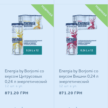
НОВИНКА
НОВИНКА
Energia by Borjomi со
Energia by Borjomi со
вкусом Цитрусовых
вкусом Вишни 0,24 л
0,24 л энергетический
энергетический
12 шт. в уп.
12 шт. в уп.
сильногазированный
сильногазированный
напиток
напиток
871.20
ГРН
871.20
ГРН