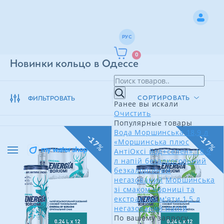
РУС
0
Новинки кольцо в Одессе
СОРТИРОВАТЬ
ФИЛЬТРОВАТЬ
Ранее вы искали
Очистить
Популярные товары
Вода Моршинська 18,9 л
-17%
-17%
«Моршинська плюс
АнтіОксі йод+селен» 18,9
л напій безалкогольний
безкалорійний
негазований
Моршинська
зі смаком чорниці та
екстрактом м'яти 1,5 л
негазований напій
По вашему запросу