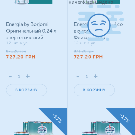
ничего не найдено
Energia by Borjomi
Energia by Borjomi со
Оригинальный 0,24 л
вкусом Яблока и
энергетический
Фейхоа 0,24 л
12 шт. в уп.
12 шт. в уп.
сильногазированный
энергетический
напиток
сильногазированный
871.20
грн
871.20
грн
727.20
ГРН
727.20
ГРН
напиток
-
+
-
+
В КОРЗИНУ
В КОРЗИНУ
-17%
-17%