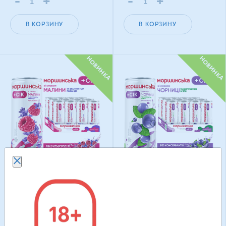
-
+
-
+
В КОРЗИНУ
В КОРЗИНУ
НОВИНКА
НОВИНКА
Моршинская со вкусом
Моршинская со вкусом
малины и экстрактом
черники и экстрактом
лаванды 0,33 л
мяты 0,33 л
12 шт. в уп.
12 шт. в уп.