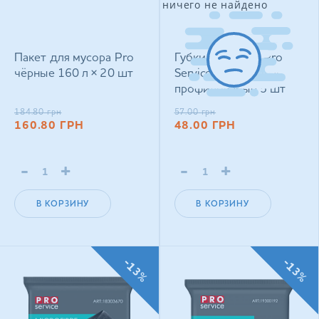
ничего не найдено
Пакет для мусора Pro
Губки кухонные Pro
чёрные 160 л × 20 шт
Service Professional
профилованые 5 шт
184.80
грн
57.00
грн
160.80
ГРН
48.00
ГРН
-
+
-
+
В КОРЗИНУ
В КОРЗИНУ
-13%
-13%