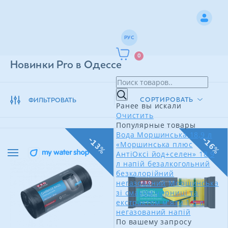
РУС
0
Новинки Pro в Одессе
СОРТИРОВАТЬ
ФИЛЬТРОВАТЬ
Ранее вы искали
Очистить
Популярные товары
Вода Моршинська 18,9 л
-13%
-16%
«Моршинська плюс
АнтіОксі йод+селен» 18,9
л напій безалкогольний
безкалорійний
негазований
Моршинська
зі смаком чорниці та
екстрактом м'яти 1,5 л
негазований напій
По вашему запросу