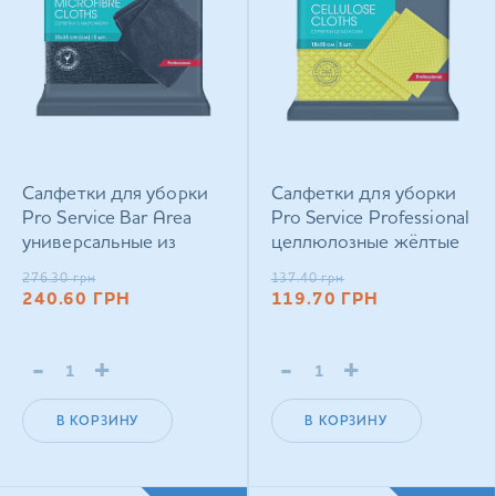
Салфетки для уборки
Салфетки для уборки
Pro Service Bar Area
Pro Service Professional
универсальные из
целлюлозные жёлтые
микрофибры черные 5
5 шт
276.30
грн
137.40
грн
шт
240.60
ГРН
119.70
ГРН
-
+
-
+
В КОРЗИНУ
В КОРЗИНУ