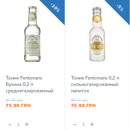
-10%
-5%
Тоник Fentimans
Тоник Fentimans 0,2 л
Бузина 0,2 л
сильногазированный
среднегазированный
напиток
напиток
84.30
грн
80.10
грн
75.90
ГРН
75.90
ГРН
-
+
-
+