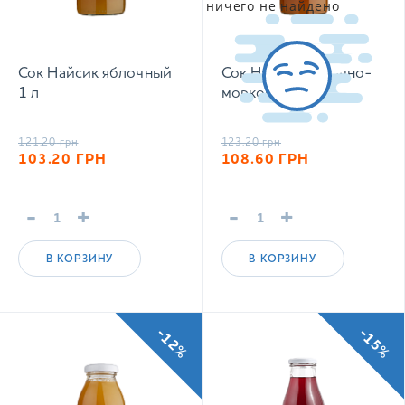
ничего не найдено
Сок Найсик яблочный
Сок Найсик яблочно-
1 л
морковный 1 л
121.20
грн
123.20
грн
103.20
ГРН
108.60
ГРН
-
+
-
+
В КОРЗИНУ
В КОРЗИНУ
-12%
-15%