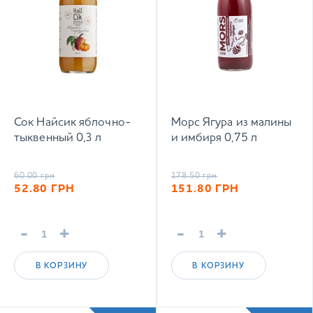
Сок Найсик яблочно-
Морс Ягура из малины
тыквенный 0,3 л
и имбиря 0,75 л
60.00
грн
178.50
грн
52.80
ГРН
151.80
ГРН
-
+
-
+
В КОРЗИНУ
В КОРЗИНУ