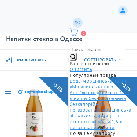
РУС
0
Напитки стекло в Одессе
СОРТИРОВАТЬ
ФИЛЬТРОВАТЬ
Ранее вы искали
Очистить
Популярные товары
Вода Моршинська 18,9 л
-15%
-12%
«Моршинська плюс
АнтіОксі йод+селен» 18,9
л напій безалкогольний
безкалорійний
негазований
Моршинська
зі смаком чорниці та
екстрактом м'яти 1,5 л
негазований напій
По вашему запросу