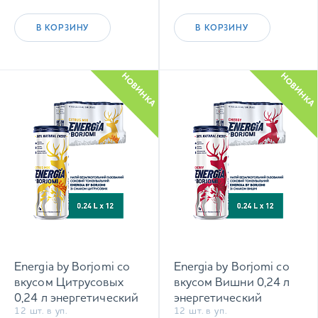
В КОРЗИНУ
В КОРЗИНУ
НОВИНКА
НОВИНКА
Energia by Borjomi со
Energia by Borjomi со
вкусом Цитрусовых
вкусом Вишни 0,24 л
0,24 л энергетический
энергетический
12 шт. в уп.
12 шт. в уп.
сильногазированный
сильногазированный