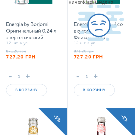
ничего не найдено
Energia by Borjomi
Energia by Borjomi со
Оригинальный 0,24 л
вкусом Яблока и
энергетический
Фейхоа 0,24 л
12 шт. в уп.
12 шт. в уп.
сильногазированный
энергетический
напиток
сильногазированный
871.20
грн
871.20
грн
727.20
ГРН
727.20
ГРН
напиток
-
+
-
+
В КОРЗИНУ
В КОРЗИНУ
-5%
-2%