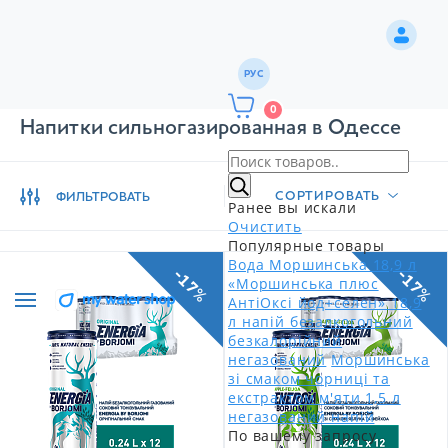
РУС
0
Напитки сильногазированная в Одессе
СОРТИРОВАТЬ
ФИЛЬТРОВАТЬ
Ранее вы искали
Очистить
Популярные товары
Вода Моршинська 18,9 л
-17%
-17%
«Моршинська плюс
АнтіОксі йод+селен» 18,9
л напій безалкогольний
безкалорійний
негазований
Моршинська
зі смаком чорниці та
екстрактом м'яти 1,5 л
негазований напій
По вашему запросу