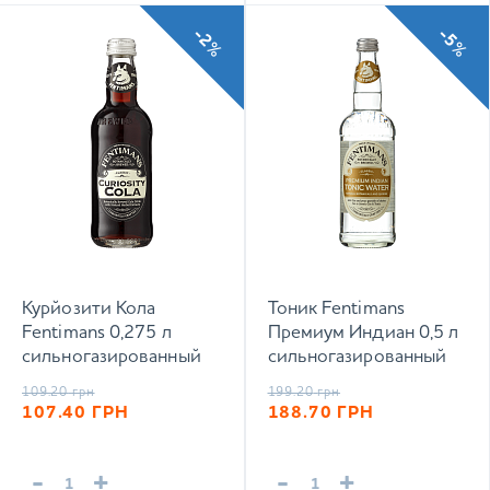
-2%
-5%
Курйозити Кола
Тоник Fentimans
Fentimans 0,275 л
Премиум Индиан 0,5 л
сильногазированный
сильногазированный
напиток
напиток
109.20
грн
199.20
грн
107.40
ГРН
188.70
ГРН
-
+
-
+