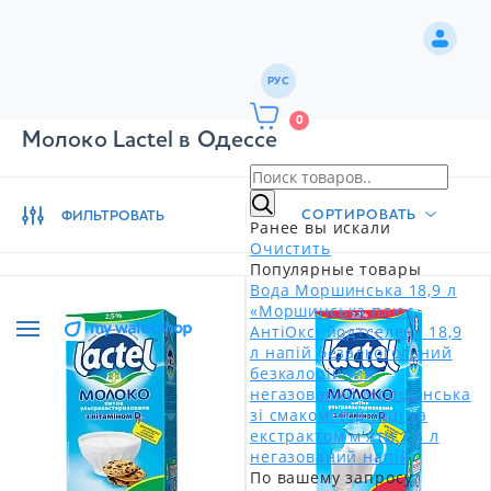
РУС
0
Молоко Lactel в Одессе
СОРТИРОВАТЬ
ФИЛЬТРОВАТЬ
Ранее вы искали
Очистить
Популярные товары
Вода Моршинська 18,9 л
«Моршинська плюс
АнтіОксі йод+селен» 18,9
л напій безалкогольний
безкалорійний
негазований
Моршинська
зі смаком чорниці та
екстрактом м'яти 1,5 л
негазований напій
По вашему запросу