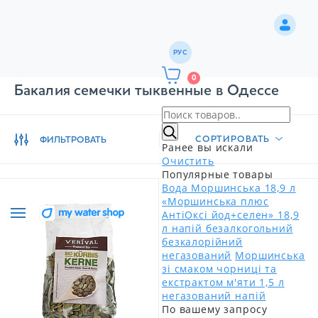
РУС
0
Бакалия семечки тыквенные в Одессе
СОРТИРОВАТЬ
ФИЛЬТРОВАТЬ
Ранее вы искали
Очистить
Популярные товары
Вода Моршинська 18,9 л
«Моршинська плюс
АнтіОксі йод+селен» 18,9
л напій безалкогольний
безкалорійний
негазований
Моршинська
зі смаком чорниці та
екстрактом м'яти 1,5 л
негазований напій
По вашему запросу