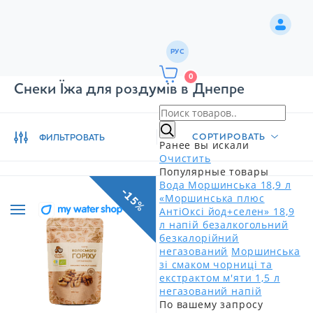
РУС
0
Снеки Їжа для роздумів в Днепре
СОРТИРОВАТЬ
ФИЛЬТРОВАТЬ
Ранее вы искали
Очистить
Популярные товары
Вода Моршинська 18,9 л
-15%
«Моршинська плюс
АнтіОксі йод+селен» 18,9
л напій безалкогольний
безкалорійний
негазований
Моршинська
зі смаком чорниці та
екстрактом м'яти 1,5 л
негазований напій
По вашему запросу