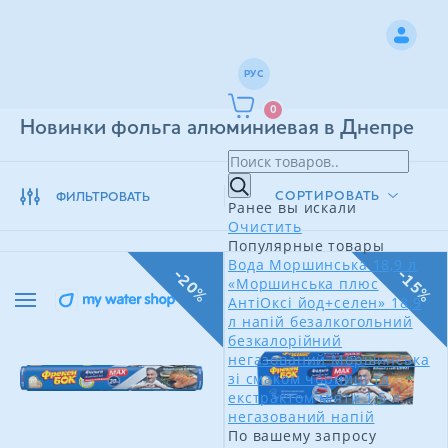
РУС
0
Новинки фольга алюминиевая в Днепре
СОРТИРОВАТЬ
ФИЛЬТРОВАТЬ
Ранее вы искали
Очистить
Популярные товары
Вода Моршинська 18,9 л
-20%
-15%
«Моршинська плюс
АнтіОксі йод+селен» 18,9
л напій безалкогольний
безкалорійний
негазований
Моршинська
зі смаком чорниці та
екстрактом м'яти 1,5 л
негазований напій
По вашему запросу