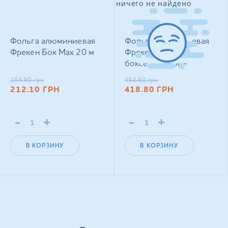
ничего не найдено
Фольга алюминиевая
Фольга алюминиевая
Фрекен Бок Max 20 м
Фрекен Бок Мax в
боксе с ножом-
слайдером 50 м
264.90
грн
492.60
грн
212.10
ГРН
418.80
ГРН
-
+
-
+
В КОРЗИНУ
В КОРЗИНУ