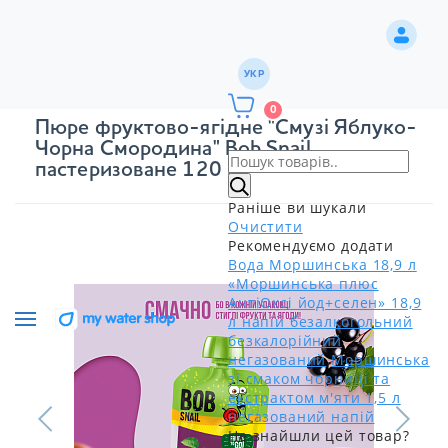
УКР
0
Пюре фруктово-ягідне "Смузі Яблуко-
Чорна Смородина" Bоb Snail
пастеризоване 120 г
Раніше ви шукали
Очистити
Рекомендуємо додати
Вода Моршинська 18,9 л
«Моршинська плюс
АнтіОксі йод+селен» 18,9
л напій безалкогольний
безкалорійний
негазований
Моршинська
зі смаком чорниці та
екстрактом м'яти 1,5 л
негазований напій
Не знайшли цей товар?