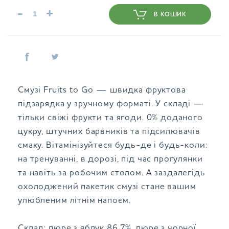
-
+
В КОШИК
Смузі Fruits to Go — швидка фруктова
підзарядка у зручному форматі. У складі —
тільки свіжі фрукти та ягоди. 0% доданого
цукру, штучних барвників та підсилювачів
смаку. Вітамінізуйтеся будь-де і будь-коли:
на тренуванні, в дорозі, під час прогулянки
та навіть за робочим столом. А заздалегідь
охолоджений пакетик смузі стане вашим
улюбленим літнім напоєм.
Склад: пюре з яблук 86.7%, пюре з чорної