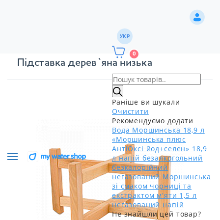
УКР
0
Підставка дерев`яна низька
Раніше ви шукали
Очистити
Рекомендуємо додати
Вода Моршинська 18,9 л
«Моршинська плюс
АнтіОксі йод+селен» 18,9
л напій безалкогольний
безкалорійний
негазований
Моршинська
зі смаком чорниці та
екстрактом м'яти 1,5 л
негазований напій
Не знайшли цей товар?