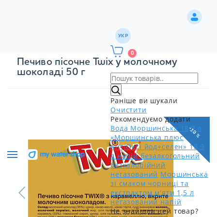
УКР
0
Печиво пісочне Twix у молочному
шоколаді 50 г
Раніше ви шукали
Очистити
Рекомендуємо додати
Вода Моршинська 18,9 л
-10 %
«Моршинська плюс
АнтіОксі йод+селен» 18,9
л напій безалкогольний
безкалорійний
негазований
Моршинська
зі смаком чорниці та
екстрактом м'яти 1,5 л
негазований напій
Не знайшли цей товар?