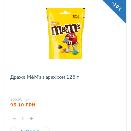
-10%
Драже M&M's з арахісом 125 г
105.60
грн
95.10
ГРН
-
+