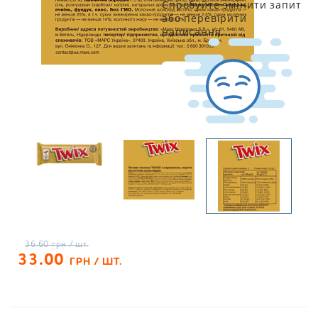
Спробуйте змінити запит
або перевірити
написання
36.60
грн / шт.
33.00
ГРН / ШТ.