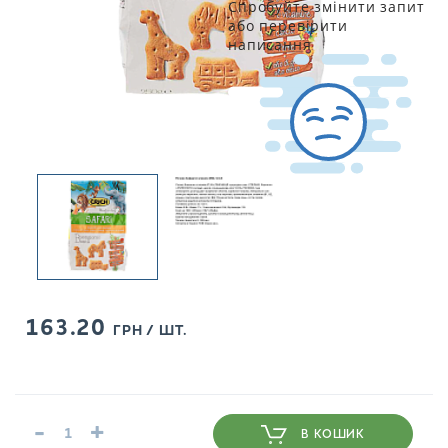
Спробуйте змінити запит
або перевірити
написання
163.20
ГРН / ШТ.
-
+
В КОШИК