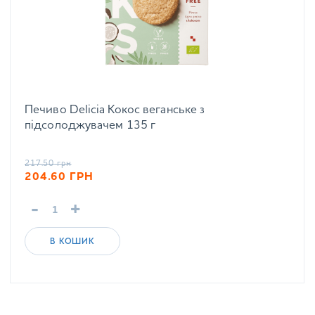
Печиво Delicia Кокос веганське з
підсолоджувачем 135 г
217.50
грн
204.60
ГРН
-
+
В КОШИК