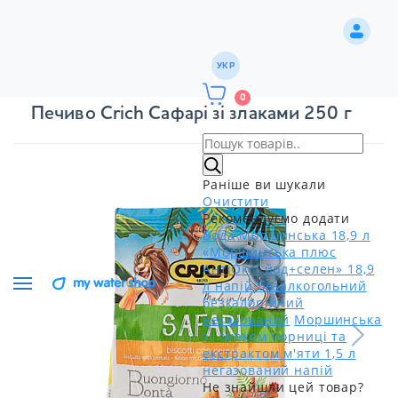
УКР
0
Печиво Crich Сафарі зі злаками 250 г
Раніше ви шукали
Очистити
Рекомендуємо додати
Вода Моршинська 18,9 л
«Моршинська плюс
АнтіОксі йод+селен» 18,9
л напій безалкогольний
безкалорійний
негазований
Моршинська
зі смаком чорниці та
екстрактом м'яти 1,5 л
негазований напій
Не знайшли цей товар?