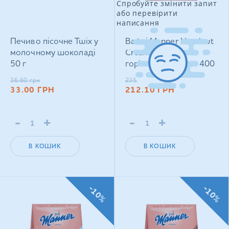
Спробуйте змінити запит
або перевірити
написання
Печиво пісочне Twix у
Вафлі Manner Hazelnut
молочному шоколаді
Cream Filled з
50 г
горіховим кремом 400
г
36.60
грн
235.50
грн
33.00
ГРН
212.10
ГРН
-
+
-
+
В КОШИК
В КОШИК
-10%
-10%