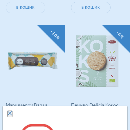
В КОШИК
В КОШИК
-10%
-6%
Маршмелоу Baru в
Печиво Delicia Кокос
молочному шоколаді
веганське з
Кранчі Фундук 30 г
підсолоджувачем 135
г
111.90
грн
217.50
грн