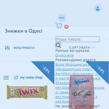
УКР
0
Знижки в Одесі
СОРТУВАТИ
ФІЛЬТРУВАТИ
Раніше ви шукали
Очистити
Рекомендуємо додати
Вода Моршинська 18,9 л
-10%
-10%
«Моршинська плюс
АнтіОксі йод+селен» 18,9
л напій безалкогольний
безкалорійний
негазований
Моршинська
зі смаком чорниці та
екстрактом м'яти 1,5 л
негазований напій
Не знайшли цей товар?