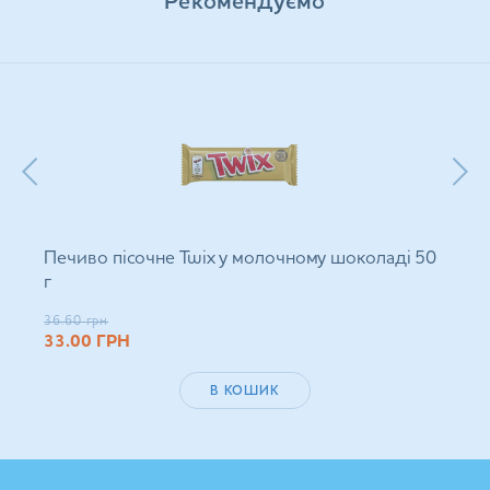
Рекомендуємо
Печиво пісочне Twix у молочному шоколаді 50
г
36.60
грн
33.00
ГРН
В КОШИК