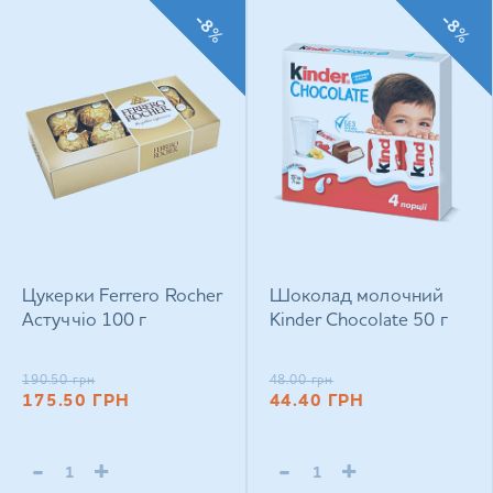
-8%
-8%
Цукерки Ferrero Rocher
Шоколад молочний
Астуччіо 100 г
Kinder Chocolate 50 г
190.50
грн
48.00
грн
175.50
ГРН
44.40
ГРН
-
+
-
+