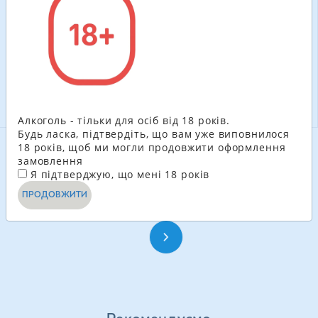
100.80
ГРН
204.60
ГРН
-
+
-
+
В КОШИК
В КОШИК
Алкоголь - тільки для осіб від 18 років.
Будь ласка, підтвердіть, що вам уже виповнилося
18 років, щоб ми могли продовжити оформлення
замовлення
ДИВИТИСЬ ЩЕ
Я підтверджую, що мені 18 років
ПРОДОВЖИТИ
1
2
3
4
...
24