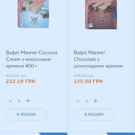
Вафлі Manner Coconut
Вафлі Manner
Cream з кокосовим
Chocolate з
кремом 400 г
шоколадним кремом
200 г
235.50
грн
149.70
грн
212.10
ГРН
135.00
ГРН
-
+
-
+
В КОШИК
В КОШИК