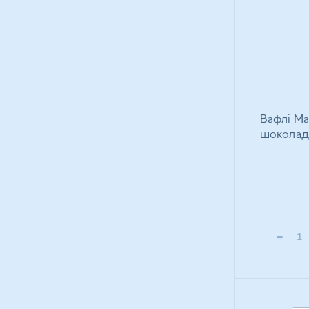
Вафлі Ma
шоколад
-