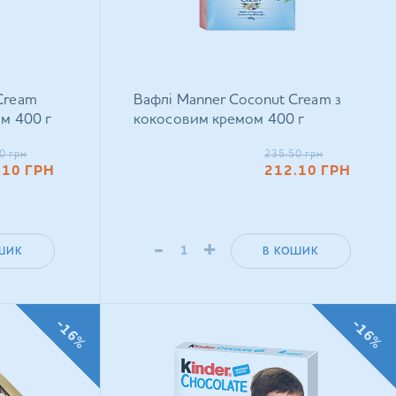
Cream
Вафлі Manner Coconut Cream з
ом 400 г
кокосовим кремом 400 г
0
грн
235.50
грн
.10
ГРН
212.10
ГРН
-
+
ШИК
В КОШИК
-16%
-16%