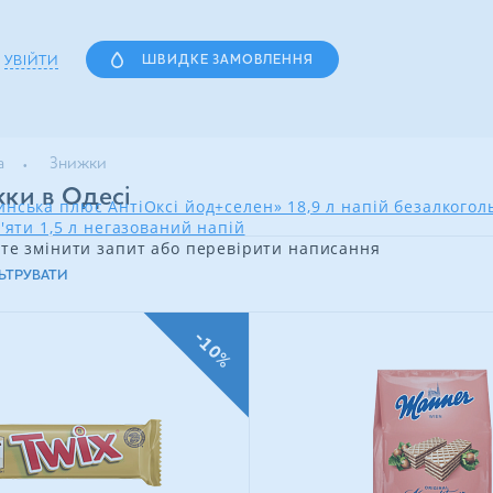
УВІЙТИ
ШВИДКЕ ЗАМОВЛЕННЯ
а
Знижки
ки в Одесі
нська плюс АнтіОксі йод+селен» 18,9 л напій безалкого
'яти 1,5 л негазований напій
те змінити запит або перевірити написання
ЬТРУВАТИ
-10%