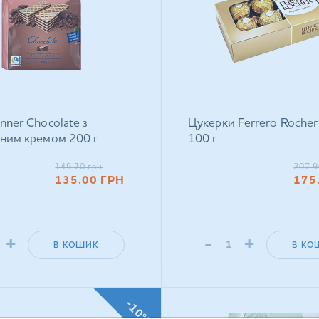
nner Chocolate з
Цукерки Ferrero Rocher
ним кремом 200 г
100 г
149.70
грн
207.9
135.00
ГРН
175
+
-
+
В КОШИК
В КО
-10%