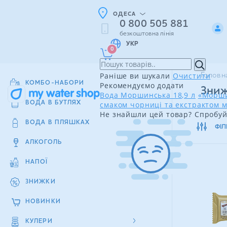
ОДЕСА
0 800 505 881
безкоштовна лінія
УКР
0
Раніше ви шукали
Очистити
Головн
КОМБО-НАБОРИ
Рекомендуємо додати
Зниж
Вода Моршинська 18,9 л
«Морши
смаком чорниці та екстрактом м
ВОДА В БУТЛЯХ
Не знайшли цей товар? Спробуй
ВОДА В ПЛЯШКАХ
ФІЛ
АЛКОГОЛЬ
НАПОЇ
ЗНИЖКИ
НОВИНКИ
КУЛЕРИ