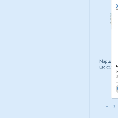
Маршмел
А
шоколаді
Б
щ
-