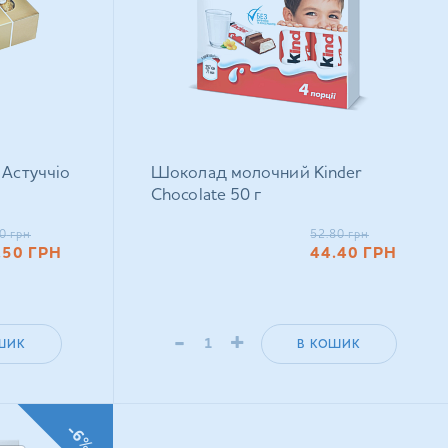
 Астуччіо
Шоколад молочний Kinder
Chocolate 50 г
0
грн
52.80
грн
.50
ГРН
44.40
ГРН
-
+
ШИК
В КОШИК
-6%