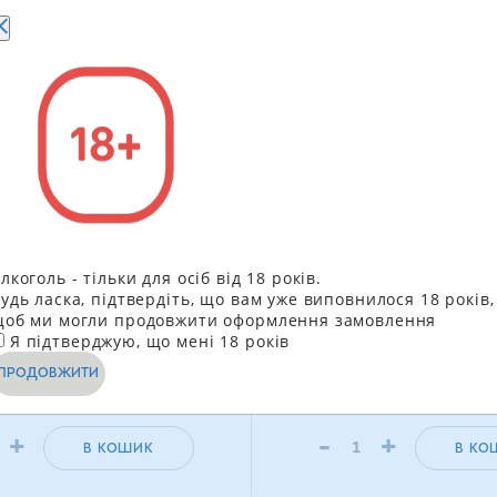
оу Baru в молочному
Печиво Delicia Кокос в
лкоголь - тільки для осіб від 18 років.
 Кранчі Фундук 30 г
підсолоджувачем 135 
удь ласка, підтвердіть, що вам уже виповнилося 18 років,
об ми могли продовжити оформлення замовлення
111.90
грн
217.5
Я підтверджую, що мені 18 років
100.80
ГРН
204
ПРОДОВЖИТИ
+
-
+
В КОШИК
В КО