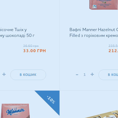
ісочне Twix у
Вафлі Manner Hazelnut 
у шоколаді 50 г
Filled з горіховим крем
36.60
грн
235.5
33.00
ГРН
212
+
-
+
В КОШИК
В КО
-10%