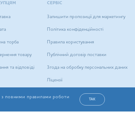
КУПЦЯМ
СЕРВІС
тавка
Залишити пропозиції для маркетингу
ата
Політика конфіденційності
ена торба
Правила користування
ернення товару
Публічний договір поставки
ння та відповіді
Згода на обробку персональних даних
Ліцензії
Карта сайту
я з повними правилами роботи
ТАК
а Сервіс»
УКР