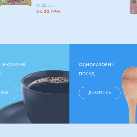
36.60
грн
33.00
ГРН
А, МОЛОЧНІ
ОДНОРАЗОВИЙ
И
ПОСУД
ТИСЬ
ДИВИТИСЬ