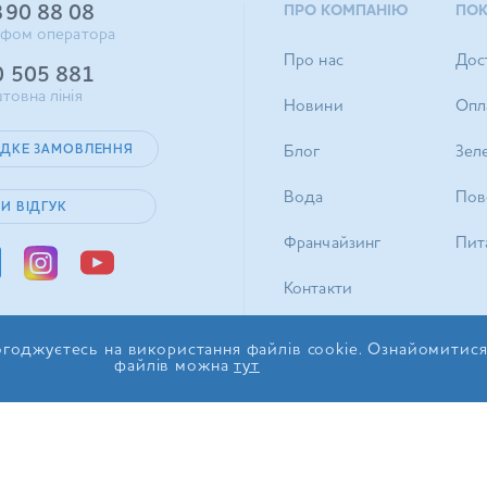
390 88 08
ПРО КОМПАНІЮ
ПО
ифом оператора
Про нас
Дос
0 505 881
товна лінія
Новини
Опл
ДКЕ ЗАМОВЛЕННЯ
Блог
Зел
Вода
Пов
И ВІДГУК
Франчайзинг
Пита
Контакти
годжуєтесь на використання файлів cookie. Ознайомитис
файлів можна
тут
© 2017-2026 ТОВ «ІДС Акв