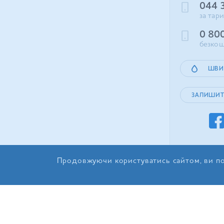
044 
за тар
0 80
безкош
ШВИ
ЗАЛИШИТ
Продовжуючи користуватись сайтом, ви по