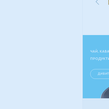
128.40
грн
115.80
ГРН
ЧАЙ, КАВ
ПРОДУКТ
ДИВИ