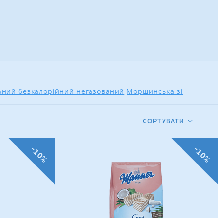
льний безкалорійний негазований
Моршинська зі
СОРТУВАТИ
-10%
-10%