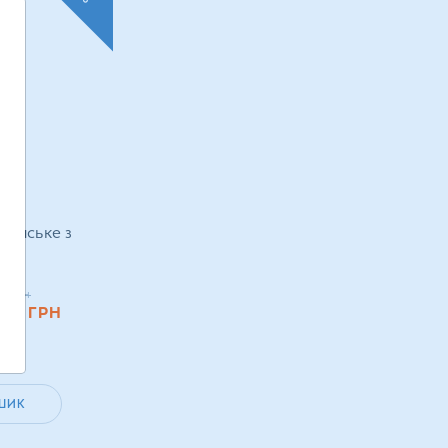
еганське з
г
0
грн
.60
ГРН
ШИК