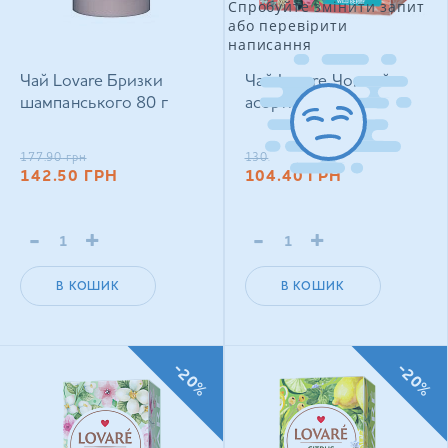
Спробуйте змінити запит
або перевірити
написання
Чай Lovare Бризки
Чай Lovare Чорний
шампанського 80 г
асорті (32 пак)
177.90
грн
130.20
грн
142.50
ГРН
104.40
ГРН
-
+
-
+
В КОШИК
В КОШИК
-20%
-20%