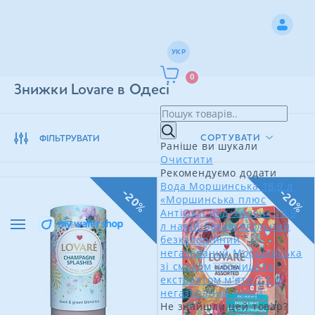
УКР
0
Знижки Lovare в Одесі
СОРТУВАТИ
ФІЛЬТРУВАТИ
Раніше ви шукали
Очистити
Рекомендуємо додати
Вода Моршинська 18,9 л
-20%
-20%
«Моршинська плюс
АнтіОксі йод+селен» 18,9
л напій безалкогольний
безкалорійний
негазований
Моршинська
зі смаком чорниці та
екстрактом м'яти 1,5 л
негазований напій
Не знайшли цей товар?