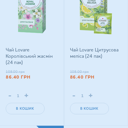
Чай Lovare
Чай Lovare Цитрусова
Королівський жасмін
меліса (24 пак)
(24 пак)
108.00
грн
108.00
грн
86.40
ГРН
86.40
ГРН
-
+
-
+
В КОШИК
В КОШИК