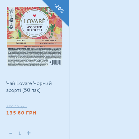
-20%
Чай Lovare Чорний
асорті (50 пак)
169.20
грн
135.60
ГРН
-
+