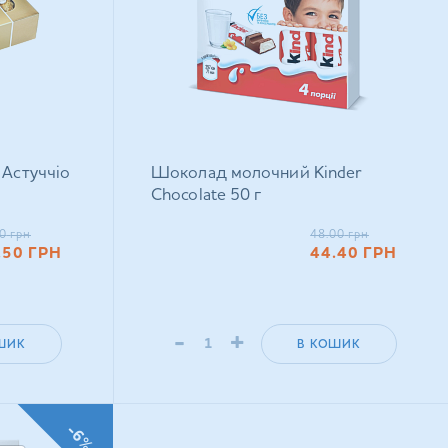
 Астуччіо
Шоколад молочний Kinder
Chocolate 50 г
0
грн
48.00
грн
.50
ГРН
44.40
ГРН
-
+
ШИК
В КОШИК
-6%