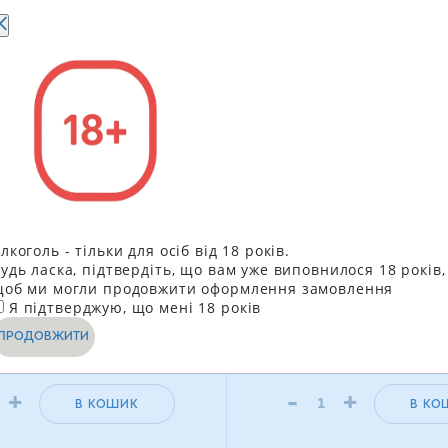
оу Baru в молочному
Печиво Delicia Кокос в
лкоголь - тільки для осіб від 18 років.
 Кранчі Фундук 30 г
підсолоджувачем 135 
удь ласка, підтвердіть, що вам уже виповнилося 18 років,
об ми могли продовжити оформлення замовлення
111.90
грн
217.5
Я підтверджую, що мені 18 років
100.80
ГРН
204
ПРОДОВЖИТИ
+
-
+
В КОШИК
В КО