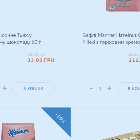
ісочне Twix у
Вафлі Manner Hazelnut 
у шоколаді 50 г
Filled з горіховим крем
36.60
грн
235.5
33.00
ГРН
212
+
-
+
В КОШИК
В КО
-10%