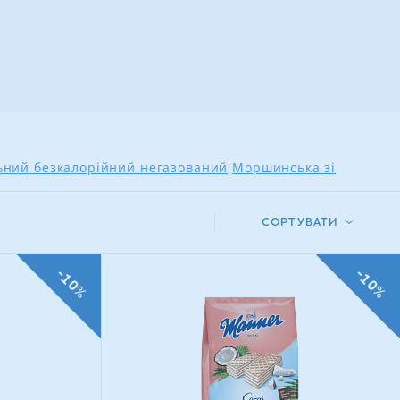
льний безкалорійний негазований
Моршинська зі
СОРТУВАТИ
-10%
-10%