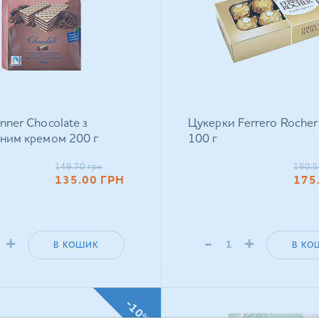
nner Chocolate з
Цукерки Ferrero Rocher
ним кремом 200 г
100 г
149.70
грн
190.5
135.00
ГРН
175
+
-
+
В КОШИК
В КО
-10%