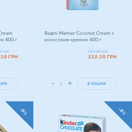
Cream
Вафлі Manner Coconut Cream з
ом 400 г
кокосовим кремом 400 г
0
грн
235.50
грн
.10
ГРН
212.10
ГРН
-
+
ШИК
В КОШИК
-8%
-8%