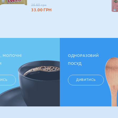
36.60
грн
33.00
ГРН
А, МОЛОЧНІ
ОДНОРАЗОВИЙ
И
ПОСУД
ТИСЬ
ДИВИТИСЬ