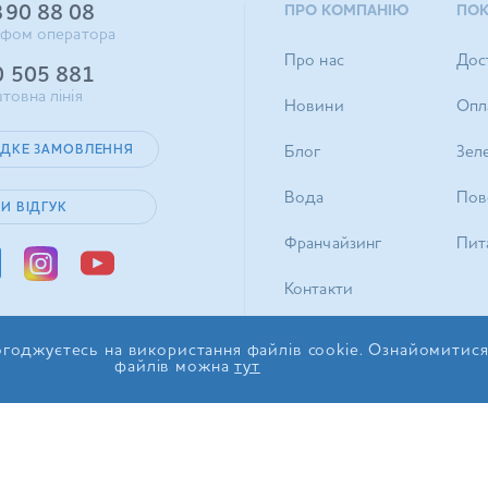
390 88 08
ПРО КОМПАНІЮ
ПО
ифом оператора
Про нас
Дос
0 505 881
товна лінія
Новини
Опл
ДКЕ ЗАМОВЛЕННЯ
Блог
Зел
Вода
Пов
И ВІДГУК
Франчайзинг
Пита
Контакти
годжуєтесь на використання файлів cookie. Ознайомитис
файлів можна
тут
© 2017-2026 ТОВ «ІДС Акв