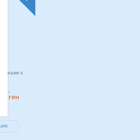
еганське з
г
0
грн
.60
ГРН
ШИК