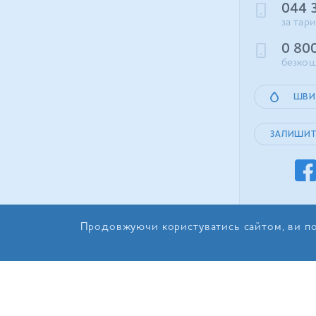
044 
за тар
0 80
безкош
ШВИ
ЗАЛИШИТ
Продовжуючи користуватись сайтом, ви по