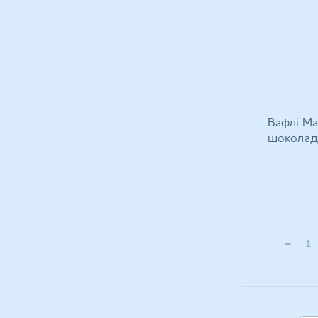
Вафлі Ma
шоколад
-