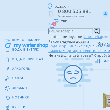
ОДЕСА
0 800 505 881
безкоштовна лінія
УКР
0
Раніше ви шукали
Очистити
Головн
КОМБО-НАБОРИ
Рекомендуємо додати
Зниж
Вода Моршинська 18,9 л
«Морши
смаком чорниці та екстрактом м
ВОДА В БУТЛЯХ
Не знайшли цей товар? Спробуй
ВОДА В ПЛЯШКАХ
ФІЛ
АЛКОГОЛЬ
НАПОЇ
ЗНИЖКИ
НОВИНКИ
КУЛЕРИ