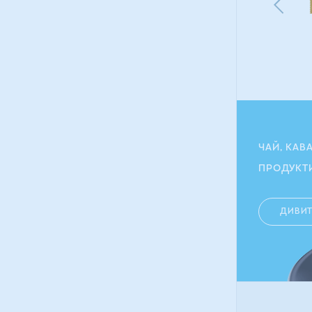
128.40
грн
115.80
ГРН
ЧАЙ, КАВ
ПРОДУКТ
ДИВИ