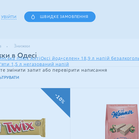
УВІЙТИ
ШВИДКЕ ЗАМОВЛЕННЯ
а
Знижки
ки в Одесі
нська плюс АнтіОксі йод+селен» 18,9 л напій безалкого
'яти 1,5 л негазований напій
те змінити запит або перевірити написання
ЬТРУВАТИ
-10%