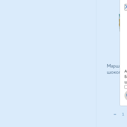
Маршмел
А
шоколаді
Б
щ
-