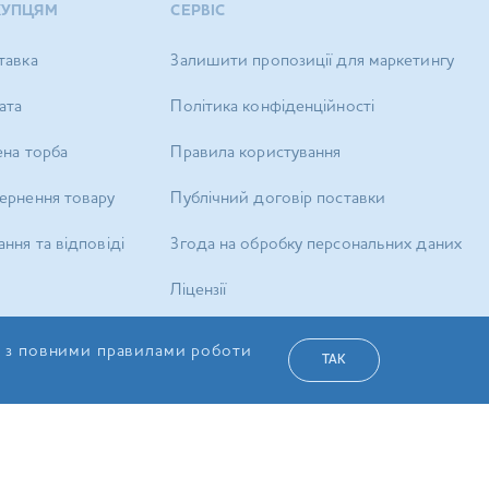
КУПЦЯМ
СЕРВІС
тавка
Залишити пропозиції для маркетингу
ата
Політика конфіденційності
ена торба
Правила користування
ернення товару
Публічний договір поставки
ння та відповіді
Згода на обробку персональних даних
Ліцензії
Карта сайту
я з повними правилами роботи
ТАК
а Сервіс»
УКР