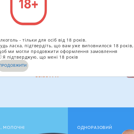
Рекомендує
лкоголь - тільки для осіб від 18 років.
удь ласка, підтвердіть, що вам уже виповнилося 18 років,
Печиво пісочне Twix у молочному
об ми могли продовжити оформлення замовлення
Я підтверджую, що мені 18 років
шоколаді 50 г
ПРОДОВЖИТИ
36.60
грн
33.00
ГРН
А, МОЛОЧНІ
ОДНОРАЗОВИЙ