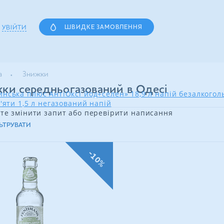
УВІЙТИ
ШВИДКЕ ЗАМОВЛЕННЯ
а
Знижки
ки середньогазований в Одесі
нська плюс АнтіОксі йод+селен» 18,9 л напій безалкого
'яти 1,5 л негазований напій
те змінити запит або перевірити написання
ЬТРУВАТИ
-10%