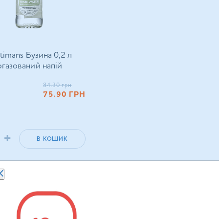
timans Бузина 0,2 л
газований напій
84.30
грн
75.90
ГРН
+
В КОШИК