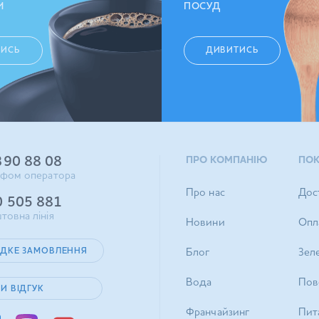
И
ПОСУД
ТИСЬ
ДИВИТИСЬ
390 88 08
ПРО КОМПАНІЮ
ПО
ифом оператора
Про нас
Дос
0 505 881
товна лінія
Новини
Опл
ДКЕ ЗАМОВЛЕННЯ
Блог
Зел
Вода
Пов
И ВІДГУК
Франчайзинг
Пита