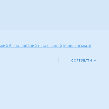
льний безкалорійний негазований
Моршинська зі
СОРТУВАТИ