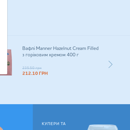
мо
Вафлі Manner Hazelnut Cream Filled
з горіховим кремом 400 г
235.50
грн
212.10
ГРН
КУЛЕРИ ТА