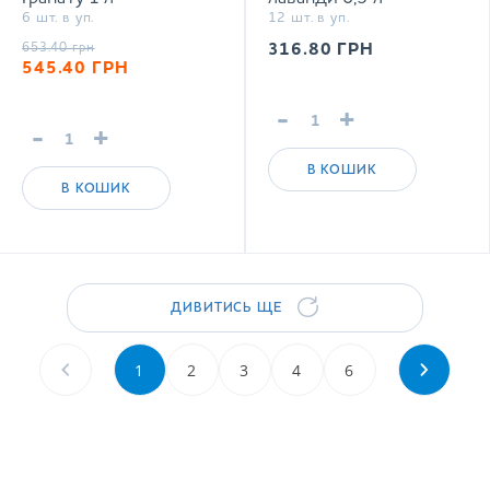
6 шт. в уп.
12 шт. в уп.
сильногазований напій
негазований напій
653.40
грн
316.80
ГРН
545.40
ГРН
-
+
-
+
В КОШИК
В КОШИК
ДИВИТИСЬ ЩЕ
1
2
3
4
6