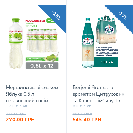
-15%
-17%
Моршинська зі смаком
Borjomi Aromati з
Яблука 0,5 л
ароматом Цитрусових
негазований напій
та Кореню імбиру 1 л
12 шт. в уп.
6 шт. в уп.
сильногазований напій
316.80
грн
653.40
грн
270.00
ГРН
545.40
ГРН