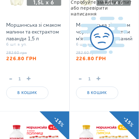
Спробуйте змінити запит
або перевірити
написання
Моршинська зі смаком
Моршинська зі смаком
малини та екстрактом
чорниці та екстрактом
лаванди 1,5 л
м'яти 1,5 л негазований
6 шт. в уп.
6 шт. в уп.
негазований напій
напій
282.60
грн
282.60
грн
226.80
ГРН
226.80
ГРН
-
+
-
+
В КОШИК
В КОШИК
-15%
-15%