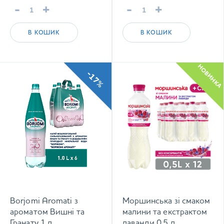
-
+
-
+
В КОШИК
В КОШИК
НОВИНКА
-17%
Borjomi Aromati з
Моршинська зі смаком
ароматом Вишні та
малини та екстрактом
Гранату 1 л
лаванди 0,5 л