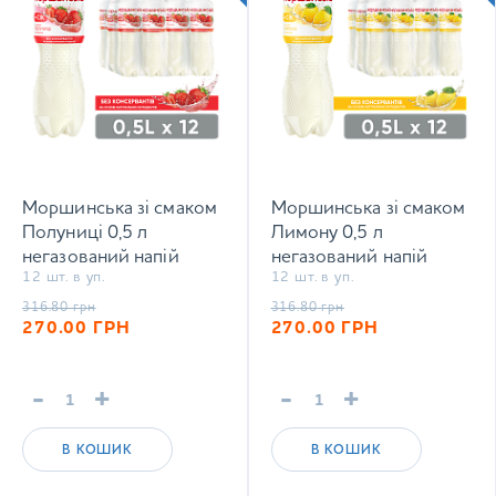
Моршинська зі смаком
Моршинська зі смаком
Полуниці 0,5 л
Лимону 0,5 л
негазований напій
негазований напій
12 шт. в уп.
12 шт. в уп.
316.80
грн
316.80
грн
270.00
ГРН
270.00
ГРН
-
+
-
+
В КОШИК
В КОШИК