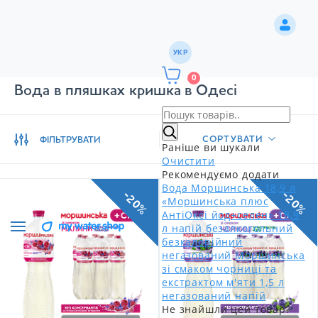
УКР
0
Вода в пляшках кришка в Одесі
СОРТУВАТИ
ФІЛЬТРУВАТИ
Раніше ви шукали
Очистити
Рекомендуємо додати
Вода Моршинська 18,9 л
-20%
-20%
«Моршинська плюс
АнтіОксі йод+селен» 18,9
л напій безалкогольний
безкалорійний
негазований
Моршинська
зі смаком чорниці та
екстрактом м'яти 1,5 л
негазований напій
Не знайшли цей товар?