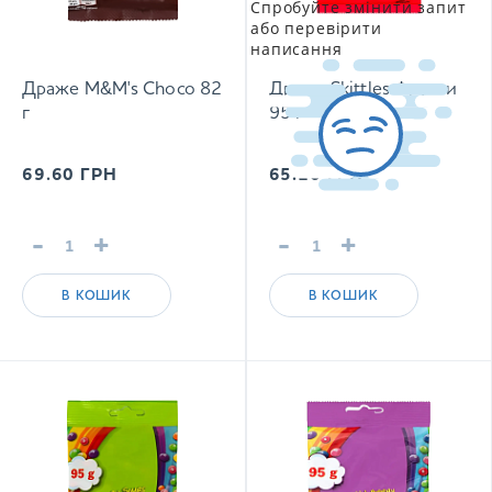
Спробуйте змінити запит
або перевірити
написання
Драже M&M's Choco 82
Драже Skittles Фрукти
г
95 г
69.60
ГРН
65.10
ГРН
-
+
-
+
В КОШИК
В КОШИК