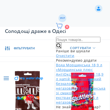
УКР
0
Солодощі драже в Одесі
СОРТУВАТИ
ФІЛЬТРУВАТИ
Раніше ви шукали
Очистити
Рекомендуємо додати
Вода Моршинська 18,9 л
«Моршинська плюс
АнтіОксі йод+селен» 18,9
л напій безалкогольний
безкалорійний
негазований
Моршинська
зі смаком чорниці та
екстрактом м'яти 1,5 л
негазований напій
Не знайшли цей товар?