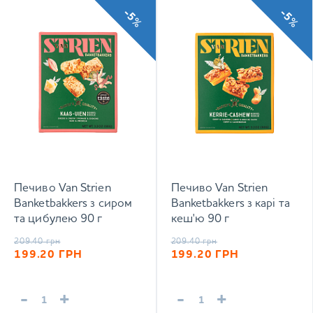
-5%
-5%
Печиво Van Strien
Печиво Van Strien
Banketbakkers з сиром
Banketbakkers з карі та
та цибулею 90 г
кеш'ю 90 г
209.40
грн
209.40
грн
199.20
ГРН
199.20
ГРН
-
+
-
+