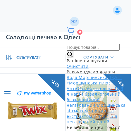
УКР
0
Солодощі печиво в Одесі
СОРТУВАТИ
ФІЛЬТРУВАТИ
Раніше ви шукали
Очистити
Рекомендуємо додати
Вода Моршинська 18,9 л
-10%
-6%
«Моршинська плюс
АнтіОксі йод+селен» 18,9
л напій безалкогольний
безкалорійний
негазований
Моршинська
зі смаком чорниці та
екстрактом м'яти 1,5 л
негазований напій
Не знайшли цей товар?