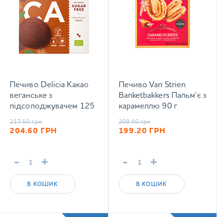
Печиво Delicia Какао
Печиво Van Strien
веганське з
Banketbakkers Пальм'є з
підсолоджувачем 125
карамеллю 90 г
г
217.50
грн
209.40
грн
204.60
ГРН
199.20
ГРН
-
+
-
+
В КОШИК
В КОШИК