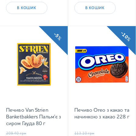
В КОШИК
В КОШИК
-10%
-5%
Печиво Van Strien
Печиво Oreo з какао та
Banketbakkers Пальм'є з
начинкою з какао 228 г
сиром Гауда 80 г
209.40
грн
113.10
грн