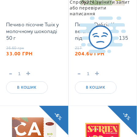
Спробуйте змінити запит
або перевірити
написання
Печиво пісочне Twix у
Печиво Delicia Кокос
молочному шоколаді
веганське з
50 г
підсолоджувачем 135
г
36.60
грн
217.50
грн
33.00
ГРН
204.60
ГРН
-
+
-
+
В КОШИК
В КОШИК
-6%
-5%