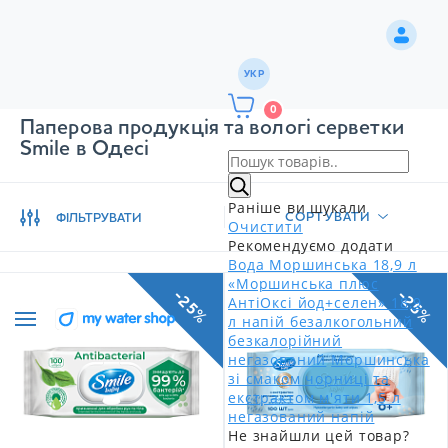
УКР
0
Паперова продукція та вологі серветки
Smile в Одесі
Раніше ви шукали
СОРТУВАТИ
ФІЛЬТРУВАТИ
Очистити
Рекомендуємо додати
Вода Моршинська 18,9 л
«Моршинська плюс
-25%
-25%
АнтіОксі йод+селен» 18,9
л напій безалкогольний
безкалорійний
негазований
Моршинська
зі смаком чорниці та
екстрактом м'яти 1,5 л
негазований напій
Не знайшли цей товар?