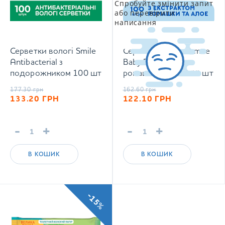
Спробуйте змінити запит
або перевірити
написання
Серветки вологі Smile
Серветка волога Smile
Antibacterial з
Baby Екстракт
подорожником 100 шт
ромашки і алое 100 шт
177.30
грн
162.60
грн
133.20
ГРН
122.10
ГРН
-
+
-
+
В КОШИК
В КОШИК
-15%