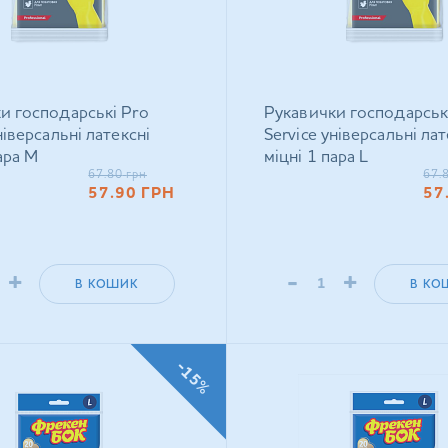
и господарські Pro
Рукавички господарськ
ніверсальні латексні
Service універсальні лат
ара M
міцні 1 пара L
67.80
грн
67.
57.90
ГРН
57
+
-
+
В КОШИК
В КО
-15%