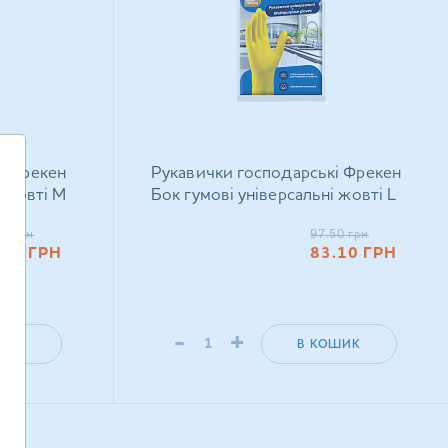
і Фрекен
Рукавички господарські Фрекен
і жовті M
Бок гумові універсальні жовті L
50
грн
97.50
грн
.10
ГРН
83.10
ГРН
-
+
ШИК
В КОШИК