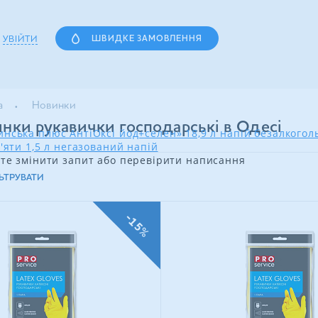
УВІЙТИ
ШВИДКЕ ЗАМОВЛЕННЯ
а
Новинки
нки рукавички господарські в Одесі
нська плюс АнтіОксі йод+селен» 18,9 л напій безалкого
'яти 1,5 л негазований напій
те змінити запит або перевірити написання
ЬТРУВАТИ
-15%