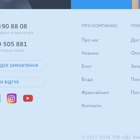
390 88 08
ПРО КОМПАНІЮ
ПО
ифом оператора
Про нас
Дос
0 505 881
товна лінія
Новини
Опл
ДКЕ ЗАМОВЛЕННЯ
Блог
Зел
Вода
Пов
И ВІДГУК
Франчайзинг
Пита
Контакти
© 2017-2026 ТОВ «ІДС Акв