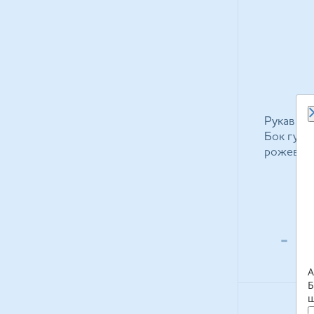
Рукавичк
Бок гумов
рожевi L
-
А
Б
щ