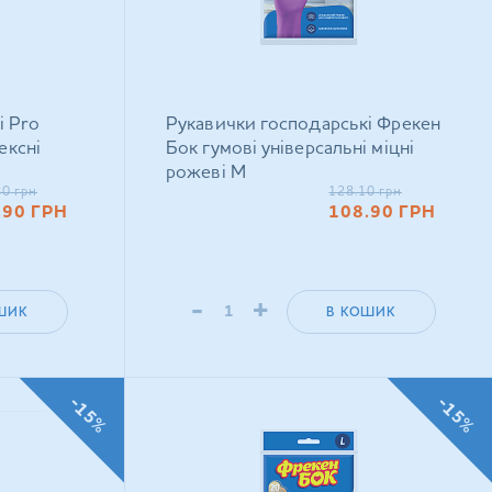
і Pro
Рукавички господарські Фрекен
ексні
Бок гумові універсальні міцні
рожевi M
80
грн
128.10
грн
.90
ГРН
108.90
ГРН
-
+
ШИК
В КОШИК
-15%
-15%