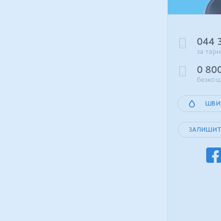
044 
за тар
0 80
безкош
ШВИ
ЗАЛИШИТ