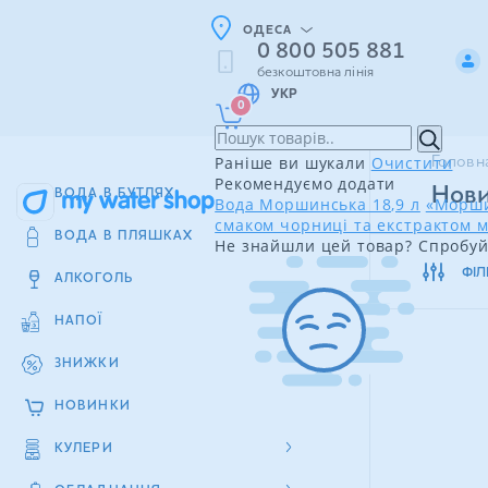
ОДЕСА
0 800 505 881
безкоштовна лінія
УКР
0
Раніше ви шукали
Очистити
Головн
Рекомендуємо додати
Нови
ВОДА В БУТЛЯХ
Вода Моршинська 18,9 л
«Морши
смаком чорниці та екстрактом м
ВОДА В ПЛЯШКАХ
Не знайшли цей товар? Спробуй
ФІЛ
АЛКОГОЛЬ
НАПОЇ
ЗНИЖКИ
НОВИНКИ
КУЛЕРИ