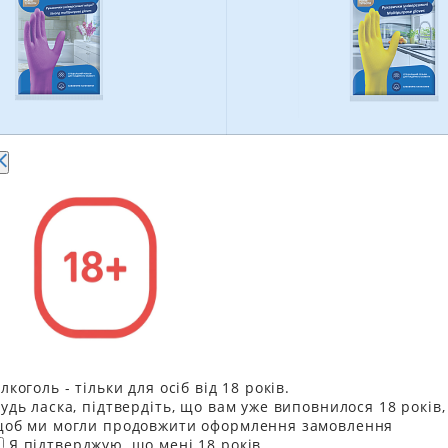
и господарські Фрекен
Рукавички господарськ
і універсальні міцні
Бок гумові універсальн
128.10
грн
97.
108.90
ГРН
83
+
-
+
В КОШИК
В КО
лкоголь - тільки для осіб від 18 років.
удь ласка, підтвердіть, що вам уже виповнилося 18 років,
об ми могли продовжити оформлення замовлення
Я підтверджую, що мені 18 років