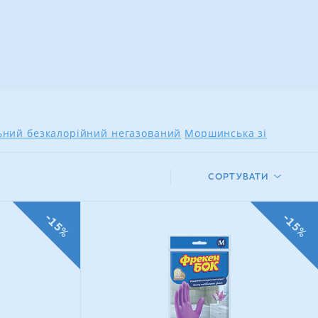
льний безкалорійний негазований
Моршинська зі
СОРТУВАТИ
-15%
-15%