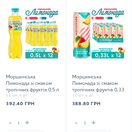
Моршинська
Моршинська
Лимонада зі смаком
Лимонада зі смаком
тропічних фруктів 0,5 л
тропічних фруктів 0,33
12 шт. в уп.
12 шт. в уп.
соковмісний
л соковмісний
середньогазований
середньогазований
392.40
ГРН
388.80
ГРН
напій
напій
-
+
-
+