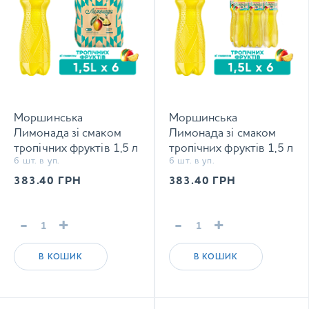
Моршинська
Моршинська
Лимонада зі смаком
Лимонада зі смаком
тропічних фруктів 1,5 л
тропічних фруктів 1,5 л
6 шт. в уп.
6 шт. в уп.
соковмісний
соковмісний
середньогазований
середньогазований
383.40
ГРН
383.40
ГРН
напій Xmas limited
напій
edition
-
+
-
+
В КОШИК
В КОШИК