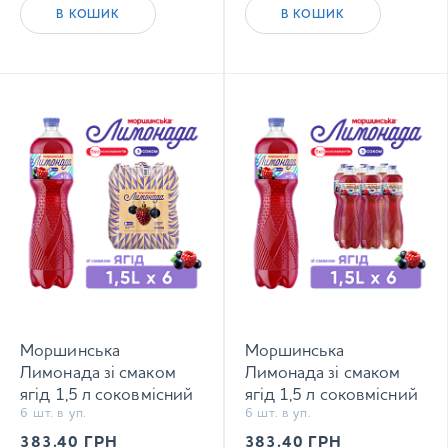
В КОШИК
В КОШИК
Моршинська
Моршинська
Лимонада зі смаком
Лимонада зі смаком
ягід 1,5 л соковмісний
ягід 1,5 л соковмісний
6 шт. в уп.
6 шт. в уп.
середньогазований
середньогазований
напій Xmas limited
напій
383.40
ГРН
383.40
ГРН