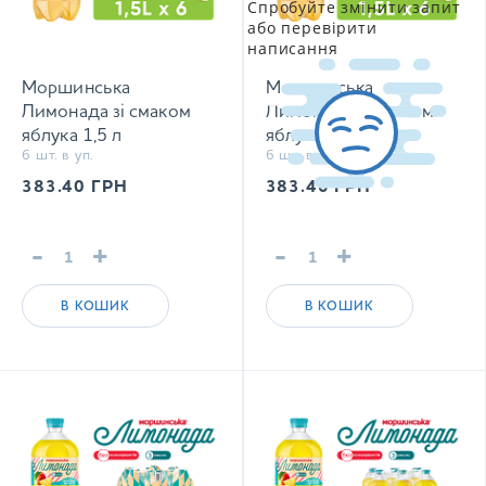
Спробуйте змінити запит
або перевірити
написання
Моршинська
Моршинська
Лимонада зі смаком
Лимонада зі смаком
яблука 1,5 л
яблука 1,5 л
6 шт. в уп.
6 шт. в уп.
соковмісний
соковмісний
середньогазований
середньогазований
383.40
ГРН
383.40
ГРН
напій Xmas limited
напій
edition
-
+
-
+
В КОШИК
В КОШИК