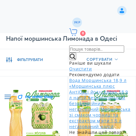
УКР
0
Напої моршинська Лимонада в Одесі
СОРТУВАТИ
ФІЛЬТРУВАТИ
Раніше ви шукали
Очистити
Рекомендуємо додати
Вода Моршинська 18,9 л
«Моршинська плюс
АнтіОксі йод+селен» 18,9
л напій безалкогольний
безкалорійний
негазований
Моршинська
зі смаком чорниці та
екстрактом м'яти 1,5 л
негазований напій
Не знайшли цей товар?