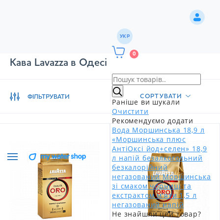
УКР
0
Кава Lavazza в Одесі
СОРТУВАТИ
ФІЛЬТРУВАТИ
Раніше ви шукали
Очистити
Рекомендуємо додати
Вода Моршинська 18,9 л
«Моршинська плюс
АнтіОксі йод+селен» 18,9
л напій безалкогольний
безкалорійний
негазований
Моршинська
зі смаком чорниці та
екстрактом м'яти 1,5 л
негазований напій
Не знайшли цей товар?