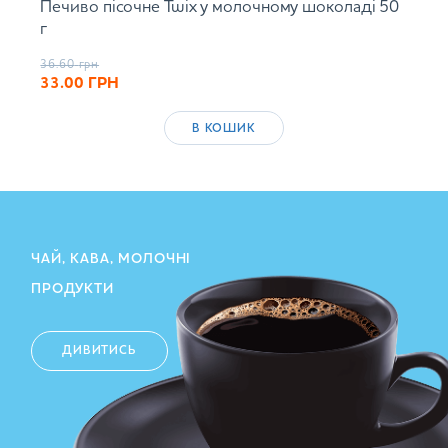
Печиво пісочне Twix у молочному шоколаді 50
г
36.60
грн
33.00
ГРН
В КОШИК
ЧАЙ, КАВА, МОЛОЧНІ
ПРОДУКТИ
ДИВИТИСЬ