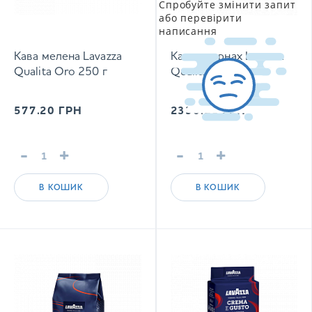
Спробуйте змінити запит
або перевірити
написання
Кава мелена Lavazza
Кава в зернах Lavazza
Qualita Oro 250 г
Qualita Oro 1 кг
577.20
ГРН
2330.10
ГРН
-
+
-
+
В КОШИК
В КОШИК